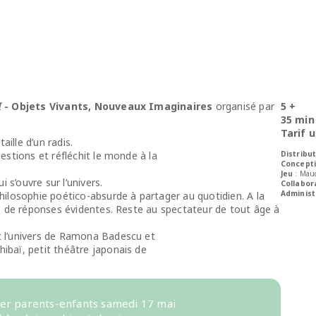
I
- Objets Vivants, Nouveaux Imaginaires
organisé par
5 +
35 min
Tarif u
ille d’un radis.
uestions et réfléchit le monde à la
Distribu
Concept
Jeu
: Mau
 s’ouvre sur l’univers.
Collabor
Administ
philosophie poético-absurde à partager au quotidien. A la
pas de réponses évidentes. Reste au spectateur de tout âge à
t l’univers de Ramona Badescu et
ibaï, petit théâtre japonais de
lier parents-enfants samedi 17 mai