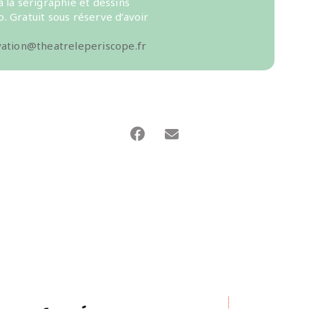
à la sérigraphie et dessins
. Gratuit sous réserve d’avoir
vation@theatreleperiscope.fr