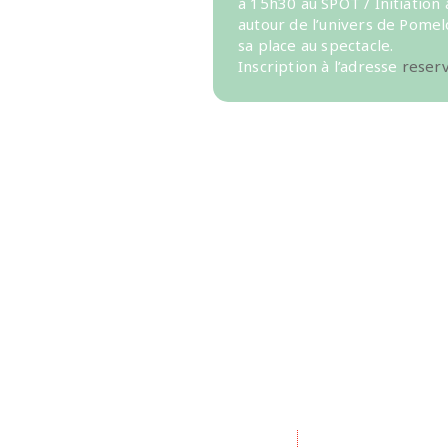
à 15h30 au SPOT / Initiation 
autour de l’univers de Pomelo
sa place au spectacle.
Inscription à l’adresse
reser