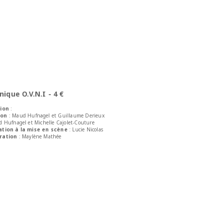
nique O.V.N.I - 4 €
tion
:
ion
: Maud Hufnagel et Guillaume Derieux
d Hufnagel et Michelle Cajolet-Couture
ation à la mise en scène
: Lucie Nicolas
ration
: Maylène Mathée