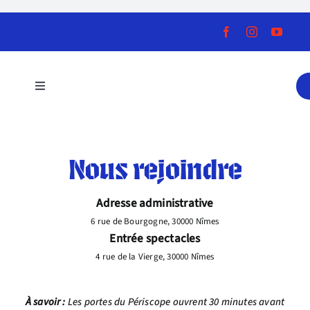
Skip
to
content
Toggle
Navigation
La saison
Nous rejoindre
La fabrique artistique
Adresse administrative
Pratique Culturelle
6 rue de Bourgogne, 30000 Nîmes
Entrée spectacles
4 rue de la Vierge, 30000 Nîmes
Service Éducatif
À savoir :
Les portes du Périscope ouvrent 30 minutes avant
Le Périscope