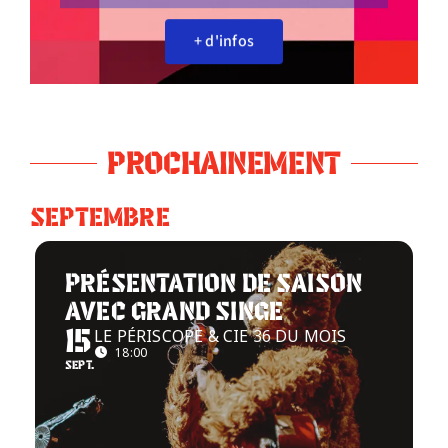
+ d'infos
Infos pratiques
PROCHAINEMENT
SEPTEMBRE
PRÉSENTATION DE SAISON
AVEC GRAND SINGE
LE PÉRISCOPE & CIE 36 DU MOIS
15
18:00
SEPT.