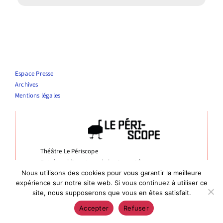
Infos pratiques
Espace Presse
Archives
Mentions légales
Théâtre Le Périscope
Entrée publics : 4 rue de la vierge, Nîmes
Entrée administrative : 6 rue de Bourgogne, 30000 Nîmes
Nous utilisons des cookies pour vous garantir la meilleure
expérience sur notre site web. Si vous continuez à utiliser ce
04 66 76 10 56
site, nous supposerons que vous en êtes satisfait.
Accepter
Refuser