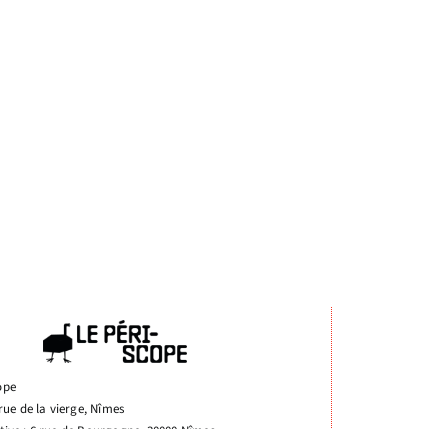
ope
 rue de la vierge, Nîmes
tive : 6 rue de Bourgogne, 30000 Nîmes