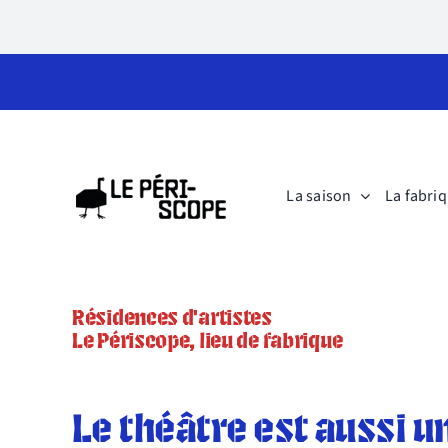
Skip
to
content
La saison
La fabriq
Résidences d’artistes
Le Périscope, lieu de fabrique
Le théâtre est aussi un