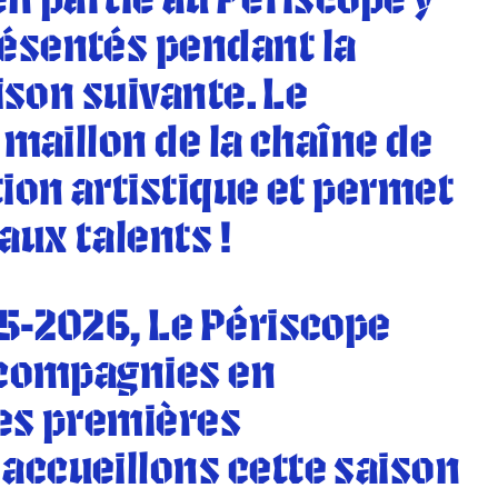
n partie au Périscope y
ésentés pendant la
ison suivante. Le
 maillon de la chaîne de
ion artistique et permet
ux talents !
5-2026, Le Périscope
 compagnies en
les premières
accueillons cette saison