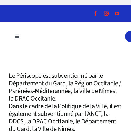
Skip
to
content
Toggle
Navigation
La saison
La fabrique artistique
Le Périscope est subventionné par le
Département du Gard, la Région Occitanie /
Pyrénées-Méditerannée, la Ville de Nîmes,
Pratique Culturelle
la DRAC Occitanie.
Dans le cadre de la Politique de la Ville, il est
Service Éducatif
également subventionné par l’ANCT, la
DDCS, la DRAC Occitanie, le Département
du Gard, la Ville de Nîmes.
Le Périscope