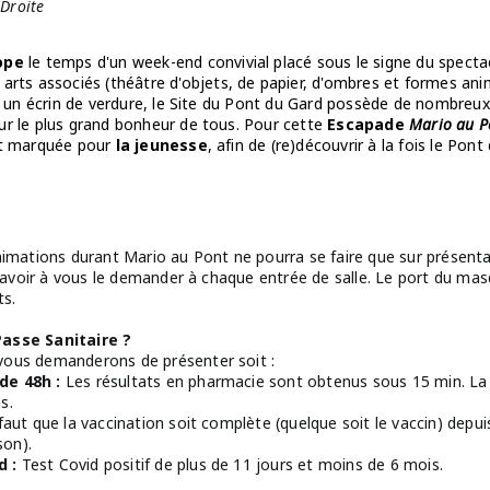
 Droite
ope
le temps d'un week-end convivial placé sous le signe du spectac
 arts associés (théâtre d'objets, de papier, d'ombres et formes a
ns un écrin de verdure, le Site du Pont du Gard possède de nombreux
ur le plus grand bonheur de tous. Pour cette
Escapade
Mario au P
nt marquée pour
la jeunesse
, afin de (re)découvrir à la fois le Pont
nimations durant Mario au Pont ne pourra se faire que sur présenta
s avoir à vous le demander à chaque entrée de salle. Le port du masq
rts.
Passe Sanitaire ?
vous demanderons de présenter soit :
de 48h :
Les résultats en pharmacie sont obtenus sous 15 min. La 
s.
 faut que la vaccination soit complète (quelque soit le vaccin) depu
nson).
d :
Test Covid positif de plus de 11 jours et moins de 6 mois.