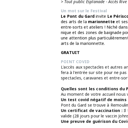
> Tout public Esplanade - Accès Rive
Un mot sur le Festival
Le Pont du Gard
invite
Le Périsc
des arts de la
marionnette
et ses
entre-sorts et ateliers ! Niché da
nique et des zones de baignade po
une attention plus particulièreme
arts de la marionnette.
GRATUIT
POINT COVID
L'accès aux spectacles et autres a
fera à l'entrée sur site pour ne pa
spectacles, caravanes et entre-so
Quelles sont les conditions du 
Au moment de votre accueil nous 
Un test covid négatif de moins 
Pont du Gard se trouve à Remoulin
Un certificat de vaccination :
Il
valide (28 jours pour le vaccin Joh
Une preuve de guérison du Covi