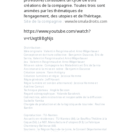
provisoire) constituent un cycle de trois
créations de la compagnie. Toutes trois sont
animées par les thématiques de
l’engagement, des utopies et de l’héritage.
Site de la compagnie :
www.lesmaladroits.com
https://www.youtube.com/watch?
v=rUxgt8BgNjs
Distribution :
Idée originale : Valentin Pasgrimaud et Arno Wögerbauer
Conception et écriture collective : Benjamin Ducasse, Éric de
Sarria, Valentin Pasgrimaud et Arno Wögerbauer
Jeu : Valentin Pasgrimaud et Arno Wögerbauer
Mise en scène : Compagnie les Maladroits et Éric de Sarria
Assistanat à la mise en scène : Benjamin Ducasse
Création sonore : Yann Antigny
Création lumières et régie : Jessica Hemme
Régie générale : Jeff Havart
Régie lumière et son (en alternance) : Jessica Hemme et
Azéline Cornut
Technique plateau : Angèle Besson
Regard scénographique : Yolande Barakrok.
Codirectrice, administratrice et responsable de la diﬀusion :
Isabelle Yamba
Chargée de production et de la logistique de tournée : Pauline
Bardin
Coproduction : TU-Nantes.
Accueils en résidences : TU-Nantes (44), Le Bouﬀou Théâtre à la
Coque (56), La NEF, Manufacture d’utopies (93), La Fabrique
Chantenay-Bellevue (44).
Soutiens : la Région Pays-de-la-Loire, le Conseil Départemental