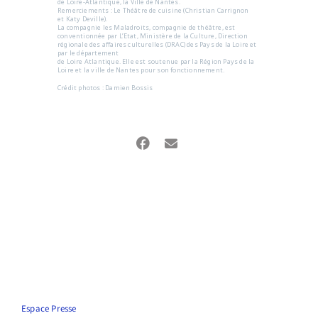
de Loire-Atlantique, la Ville de Nantes.
Remerciements : Le Théâtre de cuisine (Christian Carrignon
et Katy Deville).
La compagnie les Maladroits, compagnie de théâtre, est
conventionnée par L’Etat, Ministère de la Culture, Direction
régionale des affaires culturelles (DRAC) des Pays de la Loire et
par le département
de Loire Atlantique. Elle est soutenue par la Région Pays de la
Loire et la ville de Nantes pour son fonctionnement.
Crédit photos : Damien Bossis
Espace Presse