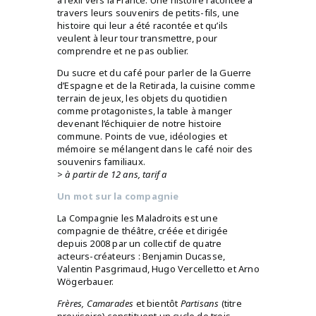
à l’exil vers la France. Une histoire racontée à
travers leurs souvenirs de petits-fils, une
histoire qui leur a été racontée et qu’ils
veulent à leur tour transmettre, pour
comprendre et ne pas oublier.
Du sucre et du café pour parler de la Guerre
d’Espagne et de la Retirada, la cuisine comme
terrain de jeux, les objets du quotidien
comme protagonistes, la table à manger
devenant l’échiquier de notre histoire
commune. Points de vue, idéologies et
mémoire se mélangent dans le café noir des
souvenirs familiaux.
>
à partir de 12 ans, tarif a
Un mot sur la compagnie
La Compagnie les Maladroits est une
compagnie de théâtre, créée et dirigée
depuis 2008 par un collectif de quatre
acteurs-créateurs : Benjamin Ducasse,
Valentin Pasgrimaud, Hugo Vercelletto et Arno
Wögerbauer.
Frères, Camarades
et bientôt
Partisans
(titre