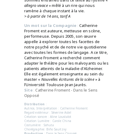
allegro vivace
» mêlé à un rire qui nous
ramène à chaque instant à la vie.
> à partir de 14 ans, tarif A
Un mot sur la Compagnie
:
Catherine
Froment est auteure, metteuse en scène,
performeuse. Depuis 2005, son œuvre
appelle à explorer toutes les facettes de
notre psyché et de de notre vie quotidienne
avec toutes les formes de langage. A ce titre,
Catherine Froment a recherché comment
adapter le théâtre pour les malvoyants ou les
patients atteints de la maladie d'Alzheimer.
Elle est également enseignante au sein du
master «
Nouvelles écritures de la scène
» à
l’Université Toulouse-Jean Jaurès.
Site
:
Catherine Froment - Dans le Sens
Opposé
Distribution
:
Autrice, Interprétation : Catherine Froment
Regard extérieur : Séverine Astel
Création sonore : Aline Loustalot
Création Lumière : Carole China
Costumière : Sohuta
Chorégraphie: Biño Sauitzvy
Production
: Dans le Sens Opposé