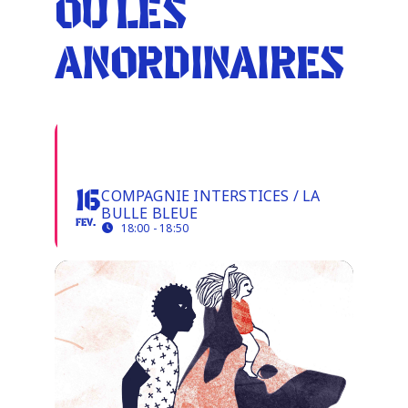
OU LES
Infos pratiques
ANORDINAIRES
BETTY DEVENUE BOOP
OU LES ANORDINAIRES
COMPAGNIE INTERSTICES / LA
16
BULLE BLEUE
FEV.
18:00 - 18:50