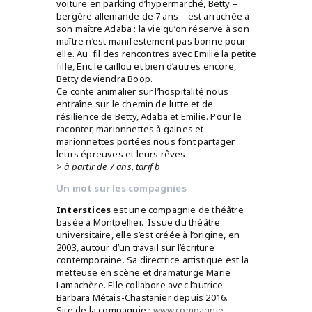
voiture en parking d’hypermarché, Betty –
bergère allemande de 7 ans – est arrachée à
son maître Adaba : la vie qu’on réserve à son
maître n’est manifestement pas bonne pour
elle. Au fil des rencontres avec Emilie la petite
fille, Eric le caillou et bien d’autres encore,
Betty deviendra Boop.
Ce conte animalier sur l’hospitalité nous
entraîne sur le chemin de lutte et de
résilience de Betty, Adaba et Emilie. Pour le
raconter, marionnettes à gaines et
marionnettes portées nous font partager
leurs épreuves et leurs rêves.
>
à partir de 7 ans, tarif b
Un mot sur les compagnies
Interstices
est une compagnie de théâtre
basée à Montpellier. Issue du théâtre
universitaire, elle s’est créée à l’origine, en
2003, autour d’un travail sur l’écriture
contemporaine. Sa directrice artistique est la
metteuse en scène et dramaturge Marie
Lamachère. Elle collabore avec l’autrice
Barbara Métais-Chastanier depuis 2016.
Site de la compagnie :
www.compagnie-