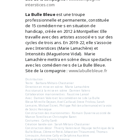
interstices.com
La Bulle Bleue
est une troupe
professionnelle et permanente, constituée
de 15 comédien·ne·s en situation de
handicap, créée en 2012 à Montpellier. Elle
travaille avec des artistes associé·e·s sur des
cycles de trois ans. En 2019-22, elle s’associe
avec Interstices (Marie Lamachère) et
Intensités (Maguelone Vidal). Marie
Lamachère mettra en scène deux spectacles
avec les comédien·ne·s de La Bulle Bleue.
Site de la compagnie :
www.labullebleue.fr
Distribution :
Texte : Barbara Métais-Chastanier
Direction et mise en scène : Marie Lamachère
Assistanat à la mise en scène : Damien Valero
Collaboration marionnettes : Faustine Lancel
Avec : Damien Valero et les comédien·ne·s de La Bulle
Bleue Mireille Dejean, Axel Caillaud, Steve Frickou, Sarah
Lemaire, Mickael Sicret, Philippe Poli (en alternance) et la voix
de Soizic Henocque
Construction des marionnettes : Romain Duverne assisté de
Manon Toreilles et Christophe Baret
Costumes : Cathy Sardi
Création bande-son : Sarah Métais-Chastanier
Construction décor : Thierry Varenne et l’équipe technique de la
Bulle Bleue, Clément Potié, Sébastien Thiaumond, Thomas
Limouzin, Antoine Cally et Delphine Auxiètre
Régie générale Thierry Varenne