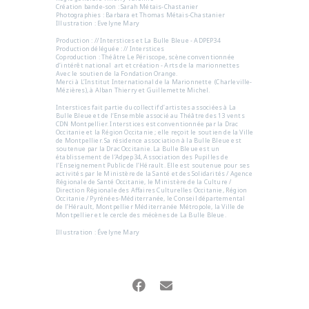
Création bande-son : Sarah Métais-Chastanier
Photographies : Barbara et Thomas Métais-Chastanier
Illustration : Evelyne Mary
Production : // Interstices et La Bulle Bleue - ADPEP34
Production déléguée : // Interstices
Coproduction : Théâtre Le Périscope, scène conventionnée
d’intérêt national art et création - Arts de la marionnettes
Avec le soutien de la Fondation Orange.
Merci à L’Institut International de la Marionnette (Charleville-
Mézières), à Alban Thierry et Guillemette Michel.
Interstices fait partie du collectif d’artistes associées à La
Bulle Bleue et de l‘Ensemble associé au Théâtre des 13 vents
CDN Montpellier. Interstices est conventionnée par la Drac
Occitanie et la Région Occitanie ; elle reçoit le soutien de la Ville
de Montpellier. Sa résidence association à la Bulle Bleue est
soutenue par la Drac Occitanie. La Bulle Bleue est un
établissement de l’Adpep34, Association des Pupilles de
l’Enseignement Public de l’Hérault. Elle est soutenue pour ses
activités par le Ministère de la Santé et des Solidarités / Agence
Régionale de Santé Occitanie, le Ministère de la Culture /
Direction Régionale des Affaires Culturelles Occitanie, Région
Occitanie / Pyrénées-Méditerranée, le Conseil départemental
de l’Hérault, Montpellier Méditerranée Métropole, la Ville de
Montpellier et le cercle des mécènes de La Bulle Bleue.
Illustration : Évelyne Mary