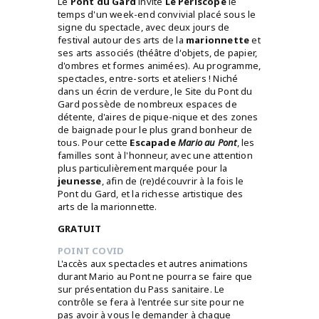
Le
Pont du Gard
invite
Le Périscope
le
temps d'un week-end convivial placé sous le
signe du spectacle, avec deux jours de
festival autour des arts de la
marionnette
et
ses arts associés (théâtre d'objets, de papier,
d'ombres et formes animées). Au programme,
spectacles, entre-sorts et ateliers ! Niché
dans un écrin de verdure, le Site du Pont du
Gard possède de nombreux espaces de
détente, d'aires de pique-nique et des zones
de baignade pour le plus grand bonheur de
tous. Pour cette
Escapade
Mario au Pont
, les
familles sont à l'honneur, avec une attention
plus particulièrement marquée pour la
jeunesse
, afin de (re)découvrir à la fois le
Pont du Gard, et la richesse artistique des
arts de la marionnette.
GRATUIT
POINT COVID
L'accès aux spectacles et autres animations
durant Mario au Pont ne pourra se faire que
sur présentation du Pass sanitaire. Le
contrôle se fera à l'entrée sur site pour ne
pas avoir à vous le demander à chaque