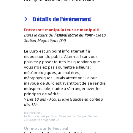
Détails de l'évènement
Entresort manipulateur et manipulé.
Dans le cadre du
Festival Mario au Pont
- Cie La
Station Magnétique (34)
Le Büro est un point info alternatif à
disposition du public. Alternatif car vous
pouvez y poser toutes les questions que
vous n’osiez pas soumettre ailleurs :
météorologiques, animalières,
métaphysiques... Mais attention ! Le but
inavoué de Büro est avant tout de se rendre
indispensable, quitte à s’arranger avec les
principes de vérité !
> Dès 10 ans - Accueil Rive Gauche en continu
dès 12h
Distribution :
Le Büro est créé par Sarah Grandjean et Yragaël Gervais.
Cie La Station Magnétique
Un mot sur le Festival