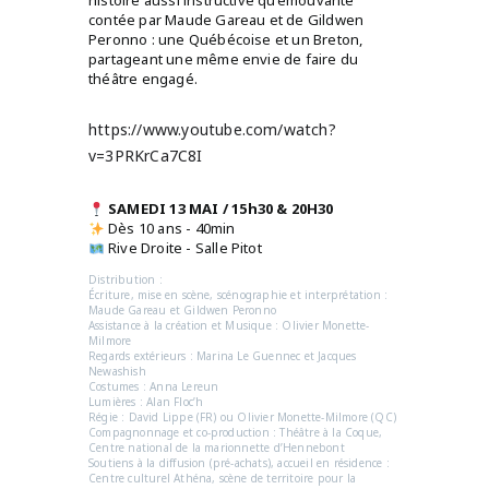
histoire aussi instructive qu’émouvante
contée par Maude Gareau et de Gildwen
Peronno : une Québécoise et un Breton,
partageant une même envie de faire du
théâtre engagé.
https://www.youtube.com/watch?
v=3PRKrCa7C8I
SAMEDI 13 MAI / 15h30 & 20H30
Dès 10 ans - 40min
Rive Droite - Salle Pitot
Distribution :
Écriture, mise en scène, scénographie et interprétation :
Maude Gareau et Gildwen Peronno
Assistance à la création et Musique : Olivier Monette-
Milmore
Regards extérieurs : Marina Le Guennec et Jacques
Newashish
Costumes : Anna Lereun
Lumières : Alan Floc’h
Régie : David Lippe (FR) ou Olivier Monette-Milmore (QC)
Compagnonnage et co-production : Théâtre à la Coque,
Centre national de la marionnette d’Hennebont
Soutiens à la diffusion (pré-achats), accueil en résidence :
Centre culturel Athéna, scène de territoire pour la