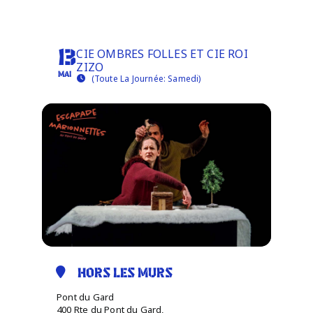
CELLE QUI MARCHE LOIN
Infos pratiques
CIE OMBRES FOLLES ET CIE ROI
13
ZIZO
MAI
(Toute La Journée: Samedi)
HORS LES MURS
Pont du Gard
400 Rte du Pont du Gard,