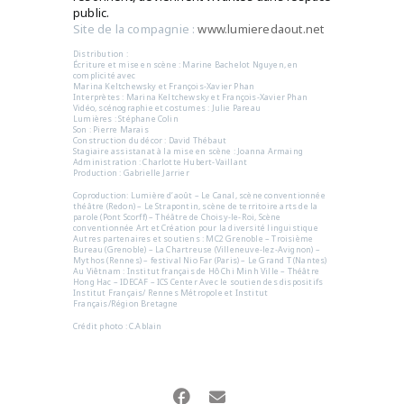
public.
Site de la compagnie :
www.lumieredaout.net
Distribution :
Écriture et mise en scène : Marine Bachelot Nguyen, en
complicité avec
Marina Keltchewsky et François-Xavier Phan
Interprètes : Marina Keltchewsky et François-Xavier Phan
Vidéo, scénographie et costumes : Julie Pareau
Lumières : Stéphane Colin
Son : Pierre Marais
Construction du décor : David Thébaut
Stagiaire assistanat à la mise en scène : Joanna Armaing
Administration : Charlotte Hubert-Vaillant
Production : Gabrielle Jarrier
Coproduction: Lumière d’août – Le Canal, scène conventionnée
théâtre (Redon) – Le Strapontin, scène de territoire arts de la
parole (Pont Scorff) – Théâtre de Choisy-le-Roi, Scène
conventionnée Art et Création pour la diversité linguistique
Autres partenaires et soutiens : MC2 Grenoble – Troisième
Bureau (Grenoble) – La Chartreuse (Villeneuve-lez-Avignon) –
Mythos (Rennes) – festival Nio Far (Paris) – Le Grand T (Nantes)
Au Viêtnam : Institut français de Hô Chi Minh Ville – Théâtre
Hong Hac – IDECAF – ICS Center Avec le soutien des dispositifs
Institut Français/ Rennes Métropole et Institut
Français/Région Bretagne
Crédit photo : C.Ablain