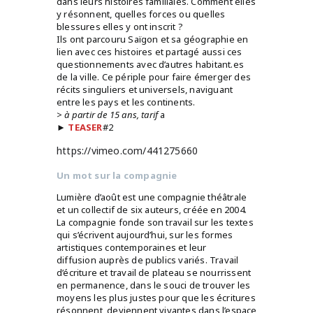
dans leurs histoires familiales. Comment elles
y résonnent, quelles forces ou quelles
blessures elles y ont inscrit ?
Ils ont parcouru Saïgon et sa géographie en
lien avec ces histoires et partagé aussi ces
questionnements avec d’autres habitant.es
de la ville. Ce périple pour faire émerger des
récits singuliers et universels, naviguant
entre les pays et les continents.
>
à partir de 15 ans, tarif
a
►
TEASER
#2
https://vimeo.com/441275660
Un mot sur la compagnie
Lumière d’août est une compagnie théâtrale
et un collectif de six auteurs, créée en 2004.
La compagnie fonde son travail sur les textes
qui s’écrivent aujourd’hui, sur les formes
artistiques contemporaines et leur
diffusion auprès de publics variés. Travail
d’écriture et travail de plateau se nourrissent
en permanence, dans le souci de trouver les
moyens les plus justes pour que les écritures
résonnent, deviennent vivantes dans l’espace