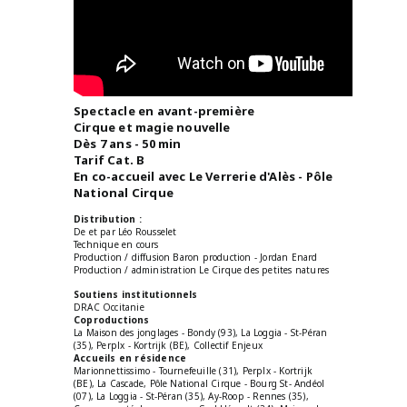
Spectacle en avant-première
Cirque et magie nouvelle
Dès 7 ans - 50 min
Tarif Cat. B
En co-accueil avec Le Verrerie d'Alès - Pôle
National Cirque
Distribution :
De et par Léo Rousselet
Technique en cours
Production / diffusion Baron production - Jordan Enard
Production / administration Le Cirque des petites natures
Soutiens institutionnels
DRAC Occitanie
Coproductions
La Maison des jonglages - Bondy (93), La Loggia - St-Péran
(35), Perplx - Kortrijk (BE), Collectif Enjeux
Accueils en résidence
Marionnettissimo - Tournefeuille (31), Perplx - Kortrijk
(BE), La Cascade, Pôle National Cirque - Bourg St- Andéol
(07), La Loggia - St-Péran (35), Ay-Roop - Rennes (35),