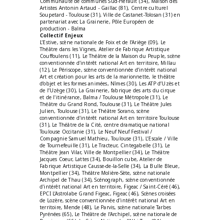
Communauté de communes Sud-Hérault (34), Maison des
Artistes Antonin Artaud - Gaillac (81), Centre culturel
Soupetard - Toulouse (31), Ville de Castanet-Tolosan (31) en
partenariat avec La Grainerie, Pôle Européen de
production - Balma
Collectif Enjeux
L’Estive, scène nationale de Foix et de l’Ariège (09), Le
Théâtre dans les Vignes, Atelier de Fabrique Artistique
Couffoulens (11), Le Théâtre de la Maison du Peuple, scène
conventionnée d'intérêt national Art en territoire, Millau
(12), Le Périscope, scène conventionnée d’intérêt national
Art et création pour les arts de la marionnette, le théâtre
d’objet et les formes animées, Nîmes (30), Les ATP d’Uzès et
de l’Uzège (30), La Grainerie, fabrique des arts du cirque
et de l'itinérance, Balma / Toulouse Métropole (31), Le
Théâtre du Grand Rond, Toulouse (31), Le Théâtre Jules
Julien, Toulouse (31), Le Théâtre Sorano, scène
conventionnée d'intérêt national Art en territoire Toulouse
(31), Le Théâtre de la Cité, centre dramatique national
Toulouse Occitanie (31), Le Neuf Neuf Festival /
Compagnie Samuel Mathieu, Toulouse (31), L’Escale / Ville
de Tournefeuille (31), Le Tracteur, Cintegabelle (31), Le
Théâtre Jean Vilar, Ville de Montpellier (34), Le Théâtre
Jacques Coeur, Lattes (34), Bouillon cube, Atelier de
Fabrique Artistique Causse-de-la-Selle (34), La Bulle Bleue,
Montpellier (34), Théâtre Molière-Sète, scène nationale
Archipel de Thau (34), Scénograph, scène conventionnée
d'intérêt national Art en territoire, Figeac / Saint-Céré (46),
EPCI L’Astrolabe Grand Figeac, Figeac (46), Scènes croisées
de Lozère, scène conventionnée d'intérêt national Art en
territoire, Mende (48), Le Parvis, scène nationale Tarbes
Pyrénées (65), Le Théâtre de l’Archipel, scène nationale de