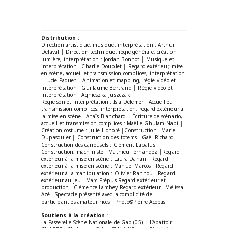
Distribution :
Direction artistique, musique, interprétation : Arthur
Delaval │ Direction technique, régie générale, création
lumière, interprétation : Jordan Bonnot │ Musique et
interprétation : Charlie Doublet │ Regard extérieur, mise
en scène, accueil et transmission complices, interprétation
: Lucie Paquet │ Animation et mapping, régie vidéo et
interprétation : Guillaume Bertrand │ Régie vidéo et
interprétation : Agnieszka Juszczak │
Régie son et interprétation : Isia Delemer│ Accueil et
transmission complices, interprétation, regard extérieur à
la mise en scène : Anaïs Blanchard │ Écriture de scénario,
accueil et transmission complices : Maëlle Ghulam Nabi │
Création costume : Julie Honoré │Construction : Marie
Dupasquier │ Construction des totems : Gaël Richard
Construction des carrousels : Clément Lapalus
Construction, machiniste : Mathieu Fernandez │Regard
extérieur à la mise en scène : Laura Dahan │Regard
extérieur à la mise en scène : Manuel Marcos │Regard
extérieur à la manipulation : Olivier Rannou │Regard
extérieur au jeu : Marc Prépus Regard extérieur et
production : Clémence Lambey Regard extérieur : Mélissa
Azé │Spectacle présenté avec la complicité de
participant·es amateur·rices │Photo©Pierre Acobas
Soutiens à la création :
La Passerelle Scène Nationale de Gap (05) │ L’Abattoir