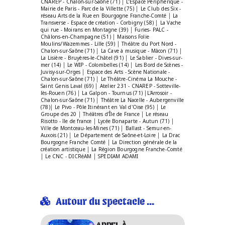
CNAREP - Chalon-sur-Saône (71) │ L’Espace Périphérique -
Mairie de Paris - Parc de la Villette (75) │ Le Club des Six -
réseau Arts de la Rue en Bourgogne Franche-Comté │ La
Transverse - Espace de création - Corbigny (58) │ La Vache
qui rue - Moirans en Montagne (39) │ Furies- PALC -
Châlons-en-Champagne (51) │ Maisons Folie
Moulins/Wazemmes - Lille (59) │ Théâtre du Port Nord -
Chalon-sur-Saône (71) │ La Cave à musique - Mâcon (71) │
La Lisière - Bruyères-le-Châtel (91) │ Le Sablier - Dives-sur-
mer (14) │ Le WIP - Colombelles (14) │ Les Bord de Scènes -
Juvisy-sur-Orges │ Espace des Arts - Scène Nationale -
Chalon-sur-Saône (71) │ Le Théâtre-Cinéma La Mouche -
Saint Genis Laval (69) │ Atelier 231 - CNAREP - Sotteville-
lès-Rouen (76) │ La Galpon - Tournus (71) │L'Arrosoir -
Chalon-sur-Saône (71) │ Théâtre La Nacelle - Aubergenville
(78)│ Le Pivo - Pôle Itinérant en Val d'Oise (95) │ Le
Groupe des 20 │ Théâtres d'Île de France │ Le réseau
Risotto - île de france │ Lycée Bonaparte - Autun (71) │
Ville de Montceau-les-Mines (71) │ Ballast - Semur-en-
Auxois (21) │ Le Département de Saône-et-Loire │ La Drac
Bourgogne Franche Comté │ La Direction générale de la
création artistique │ La Région Bourgogne Franche-Comté
│ Le CNC - DICRéAM │ SPEDIAM ADAMI
Autour du spectacle ...