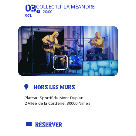
COLLECTIF LA MÉANDRE
03
20:00
OCT.
Infos pratiques
HORS LES MURS
Plateau Sportif du Mont Duplan
2 Allée de la Corderie, 30000 Nîmes
RÉSERVER