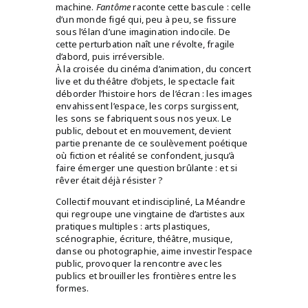
machine.
Fantôme
raconte cette bascule : celle
d’un monde figé qui, peu à peu, se fissure
sous l’élan d’une imagination indocile. De
cette perturbation naît une révolte, fragile
d’abord, puis irréversible.
À la croisée du cinéma d’animation, du concert
live et du théâtre d’objets, le spectacle fait
déborder l’histoire hors de l’écran : les images
envahissent l’espace, les corps surgissent,
les sons se fabriquent sous nos yeux. Le
public, debout et en mouvement, devient
partie prenante de ce soulèvement poétique
où fiction et réalité se confondent, jusqu’à
faire émerger une question brûlante : et si
rêver était déjà résister ?
Collectif mouvant et indiscipliné, La Méandre
qui regroupe une vingtaine de d’artistes aux
pratiques multiples : arts plastiques,
scénographie, écriture, théâtre, musique,
danse ou photographie, aime investir l’espace
public, provoquer la rencontre avec les
publics et brouiller les frontières entre les
formes.