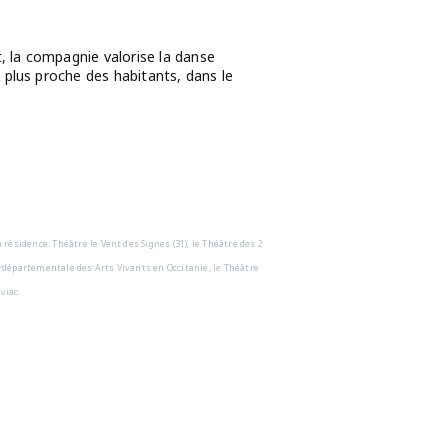
, la compagnie valorise la danse
 plus proche des habitants, dans le
résidence: Théâtre le Vent des Signes (31), le Théâtre des 2
nterdépartementale des Arts Vivants en Occitanie, le Théâtre
viac.