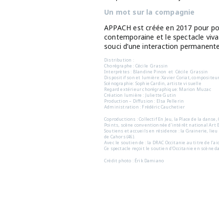
Un mot sur la compagnie
APPACH est créée en 2017 pour port
contemporaine et le spectacle viva
souci d’une interaction permanente 
Distribution :
Chorégraphe : Cécile Grassin
Interprètes : Blandine Pinon et Cécile Grassin
Dispositif son et lumière: Xavier Coriat, compositeu
Scénographie: Sophie Cardin, artiste visuelle
Regard extérieur chorégraphique: Marion Muzac
Création lumière : Juliette Gutin
Production – Diﬀusion : Elsa Pellerin
Administration : Frédéric Cauchetier
Coproductions : Collectif En Jeu, la Place de la dans
Points, scène conventionnée d’intérêt national Art 
Soutiens et accueils en résidence : la Grainerie, lie
de Cahors (46).
Avec le soutien de : la DRAC Occitanie au titre de l
Ce spectacle reçoit le soutien d'Occitanie en scène 
Crédit photo : Érik Damiano