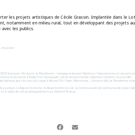
er les projets artistiques de Cécile Grassin. Implantée dans le Lot
nt, notamment en milieu rural, tout en développant des projets au
avec les publics.
r, musicien
e, CDCN Toulouse / Occitanie, la Plateforme – compagnie Samuel Mathieu / Coproductions et accueils en 
Enfance et Jeunesse à Rodez (12), Scénograph, scène conventionnée théâtre et théâtre musical (46)
u de fabrique pour les arts du cirque à Balma (31) / Foyer Marminiac – L’Arsenic (46), la Plateforme i
’aide au projet, la Région Occitanie, le Département du Lot, la Communauté de Communes de Cazals-Sal
dans le cadre de son accompagnement au Collectif En Jeux.