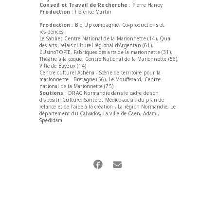
Conseil et Travail de Recherche
: Pierre Hanoy
Production
: Florence Martin
Production
: Big Up compagnie, Co-productions et
résidences
Le Sablier, Centre National de la Marionnette (14), Quai
des arts, relais culturel régional d’Argentan (61),
L’UsinoTOPIE, Fabriques des arts de la marionnette (31),
Théâtre à la coque, Centre National de la Marionnette (56),
Ville de Bayeux (14)
Centre culturel Athéna - Scène de territoire pour la
marionnette - Bretagne (56), Le Mouffetard, Centre
national de la Marionnette (75)
Soutiens
: DRAC Normandie dans le cadre de son
dispositif Culture, Santé et Médico-social, du plan de
relance et de l’aide à la création., La région Normandie, Le
département du Calvados, La ville de Caen, Adami,
Spedidam