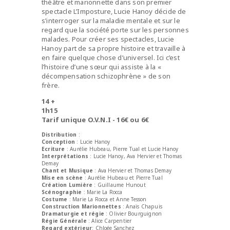
théâtre et marionnette dans son premier
spectacle L’Imposture, Lucie Hanoy décide de
s’interroger sur la maladie mentale et sur le
regard que la société porte sur les personnes
malades. Pour créer ses spectacles, Lucie
Hanoy part de sa propre histoire et travaille à
en faire quelque chose d’universel. Ici c’est
l’histoire d’une sœur qui assiste à la «
décompensation schizophrène » de son
frère.
14 +
1h15
Tarif unique O.V.N.I - 16€ ou 6€
Distribution
:
Conception
: Lucie Hanoy
Ecriture
: Aurélie Hubeau, Pierre Tual et Lucie Hanoy
Interprétations
: Lucie Hanoy, Ava Hervier et Thomas
Demay
Chant et Musique
: Ava Hervier et Thomas Demay
Mise en scène
: Aurélie Hubeau et Pierre Tual
Création Lumière
: Guillaume Hunout
Scénographie
: Marie La Rocca
Costume
: Marie La Rocca et Anne Tesson
Construction Marionnettes
: Anaïs Chapuis
Dramaturgie et régie
: Olivier Bourguignon
Régie Générale
: Alice Carpentier
Regard extérieur
: Chloée Sanchez