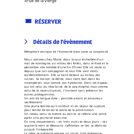
4 rue de la vierge
RÉSERVER
Détails de l'évènement
Métaphore onirique de l’humanité dans toute sa complexité
Nous sommes chez Marie, dans la cour enherbée d’un
mas de montagne, au milieu des forêts, dans le froid et la
pénombre vite tombée d’une fin d’hiver. Elle vit seule ici
depuis que son compagnon et leur fille sont morts
accidentellement. Elle se tient debout au milieu des
ruines. Sa maison se délite, mais tient bon dans les
intempéries, tout comme son habitante. Dans cet espace,
qui est celui du rêve brisé, de la catastrophe, tout comme
celui de la reconstruction, s’invitent sans prévenir les
autres protagonistes.
Un ami de longue date – possible amant et amoureux
secrètement.
Une jeune femme qu’il conduit ici en séjour de rupture
pour tenter de briser le cercle de la prostitution.
Un neveu venu se mettre au vert et se refaire une santé
après une jeunesse excessive.
En cinq mouvements – en trois nuits et deux jours – ces
quatre-là vont se découvrir, s’affronter, se lier, se déchirer,
jusqu’à l’irréparable.
La pièce se présente comme un rituel. Une cérémonie