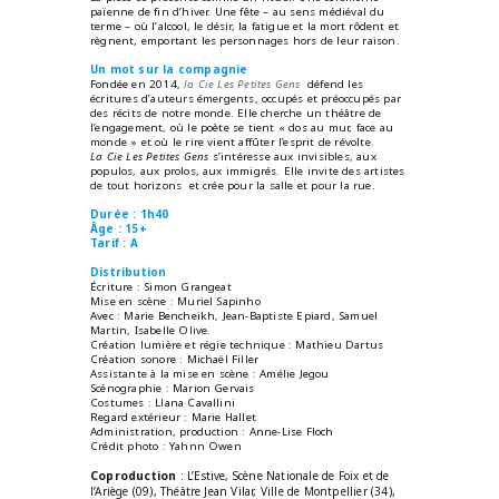
païenne de fin d’hiver. Une fête – au sens médiéval du
terme – où l’alcool, le désir, la fatigue et la mort rôdent et
règnent, emportant les personnages hors de leur raison.
Un mot sur la compagnie
Fondée en 2014,
la Cie Les Petites Gens
défend les
écritures d’auteurs émergents, occupés et préoccupés par
des récits de notre monde. Elle cherche un théâtre de
l’engagement, où le poète se tient « dos au mur, face au
monde » et où le rire vient affûter l’esprit de révolte.
La Cie Les Petites Gens
s’intéresse aux invisibles, aux
populos, aux prolos, aux immigrés. Elle invite des artistes
de tout horizons et crée pour la salle et pour la rue.
Durée : 1h40
Âge : 15+
Tarif : A
Distribution
Écriture : Simon Grangeat
Mise en scène : Muriel Sapinho
Avec : Marie Bencheikh, Jean-Baptiste Epiard, Samuel
Martin, Isabelle Olive.
Création lumière et régie technique : Mathieu Dartus
Création sonore : Michaël Filler
Assistante à la mise en scène : Amélie Jegou
Scénographie : Marion Gervais
Costumes : Llana Cavallini
Regard extérieur : Marie Hallet
Administration, production : Anne-Lise Floch
Crédit photo : Yahnn Owen
Coproduction
: L’Estive, Scène Nationale de Foix et de
l’Ariège (09), Théâtre Jean Vilar, Ville de Montpellier (34),