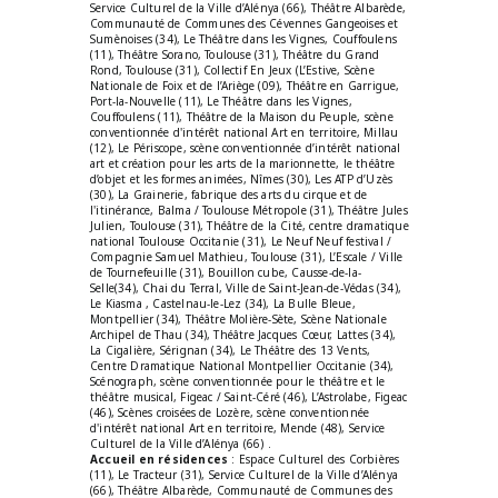
Service Culturel de la Ville d’Alénya (66), Théâtre Albarède,
Communauté de Communes des Cévennes Gangeoises et
Sumènoises (34), Le Théâtre dans les Vignes, Couffoulens
(11), Théâtre Sorano, Toulouse (31), Théâtre du Grand
Rond, Toulouse (31), Collectif En Jeux (L’Estive, Scène
Nationale de Foix et de l’Ariège (09), Théâtre en Garrigue,
Port-la-Nouvelle (11), Le Théâtre dans les Vignes,
Couffoulens (11), Théâtre de la Maison du Peuple, scène
conventionnée d'intérêt national Art en territoire, Millau
(12), Le Périscope, scène conventionnée d’intérêt national
art et création pour les arts de la marionnette, le théâtre
d’objet et les formes animées, Nîmes (30), Les ATP d’Uzès
(30), La Grainerie, fabrique des arts du cirque et de
l'itinérance, Balma / Toulouse Métropole (31), Théâtre Jules
Julien, Toulouse (31), Théâtre de la Cité, centre dramatique
national Toulouse Occitanie (31), Le Neuf Neuf festival /
Compagnie Samuel Mathieu, Toulouse (31), L’Escale / Ville
de Tournefeuille (31), Bouillon cube, Causse-de-la-
Selle(34), Chai du Terral, Ville de Saint-Jean-de-Védas (34),
Le Kiasma , Castelnau-le-Lez (34), La Bulle Bleue,
Montpellier (34), Théâtre Molière-Sète, Scène Nationale
Archipel de Thau (34), Théâtre Jacques Cœur, Lattes (34),
La Cigalière, Sérignan (34), Le Théâtre des 13 Vents,
Centre Dramatique National Montpellier Occitanie (34),
Scénograph, scène conventionnée pour le théâtre et le
théâtre musical, Figeac / Saint-Céré (46), L’Astrolabe, Figeac
(46), Scènes croisées de Lozère, scène conventionnée
d'intérêt national Art en territoire, Mende (48), Service
Culturel de la Ville d’Alénya (66) .
Accueil en résidences
: Espace Culturel des Corbières
(11), Le Tracteur (31), Service Culturel de la Ville d’Alénya
(66), Théâtre Albarède, Communauté de Communes des