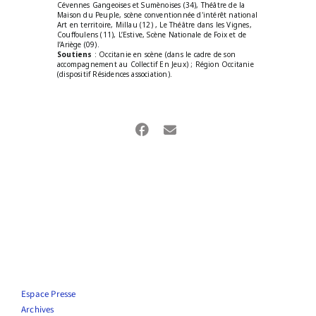
Cévennes Gangeoises et Sumènoises (34), Théâtre de la
Maison du Peuple, scène conventionnée d'intérêt national
Art en territoire, Millau (12) , Le Théâtre dans les Vignes,
Couffoulens (11), L’Estive, Scène Nationale de Foix et de
l’Ariège (09).
Soutiens
: Occitanie en scène (dans le cadre de son
accompagnement au Collectif En Jeux) ; Région Occitanie
(dispositif Résidences association).
Espace Presse
Archives