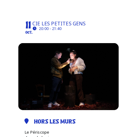
LE JOUR DE L'OURS
Infos pratiques
CIE LES PETITES GENS
11
20:00 - 21:40
OCT.
HORS LES MURS
Le Périscope