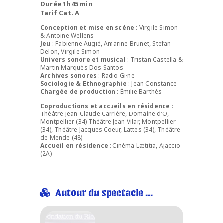
Durée 1h45 min
Tarif Cat. A
Conception et mise en scène
: Virgile Simon
& Antoine Wellens
Jeu
: Fabienne Augié, Amarine Brunet, Stefan
Delon, Virgile Simon
Univers sonore et musical
: Tristan Castella &
Martin Marquès Dos Santos
Archives sonores
: Radio Gi·ne
Sociologie & Ethnographie
: Jean Constance
Chargée de production
: Émilie Barthés
Coproductions et accueils en résidence
:
Théâtre Jean-Claude Carrière, Domaine d’O,
Montpellier (34) Théâtre Jean Vilar, Montpellier
(34), Théâtre Jacques Coeur, Lattes (34), Théâtre
de Mende (48)
Accueil en résidence
: Cinéma Lætitia, Ajaccio
(2A)
Autour du spectacle ...