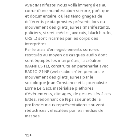
Avec !Manifeste! nous voilà immergé·es au
coeur d’une manifestation sonore, poétique
et documentaire, où les témoignages de
différents protagonistes présents lors du
mouvement des gilets jaunes (manifestants,
policiers, street-médics, avocats, black blocks,
CRS…) sont incarnés par les corps des
interprètes.
Par le biais d’enregistrements sonores
restitués au moyen de casques audio dont
sont équipés les interprètes, la création
!MANIFESTE!, construite en partenariat avec
RADIO GI·NE (web radio créée pendant le
mouvement des gilets jaunes par le
sociologue Jean Constance et la journaliste
Lorrie Le Gac), matérialise pléthores
d’évènements, d’images, de gestes liés à ces
luttes, redonnant de l’épaisseur et de la
profondeur aux représentations souvent
réductrices véhiculées par les médias de
masses.
15+