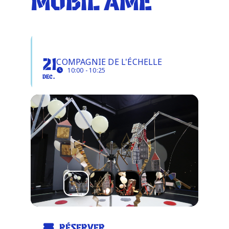
MOBIL'ÂME
Infos pratiques
MOBIL'ÂME
COMPAGNIE DE L'ÉCHELLE
21
10:00 - 10:25
DEC.
RÉSERVER