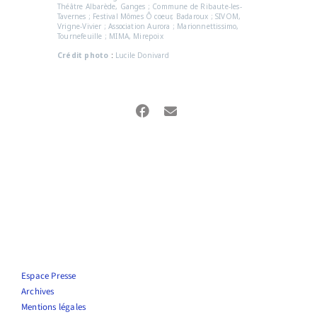
Théâtre Albarède, Ganges ; Commune de Ribaute-les-
Tavernes ; Festival Mômes Ô coeur, Badaroux ; SIVOM,
Vrigne-Vivier ; Association Aurora ; Marionnettissimo,
Tournefeuille ; MIMA, Mirepoix
Crédit photo
:
Lucile Donivard
Espace Presse
Archives
Mentions légales