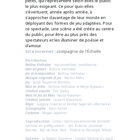
petits, qui représentent selon elles le public
le plus exigeant. Ce pour quoi elles
s'évertuent, année après année, à
s'approcher davantage de leur monde en
déployant des formes de jeu adaptées. Pour
ce spectacle, une scène a été créée au centre
du public, pour être au plus près des
spectateurs et les illuminer de poésie et
d'amour.
Site internet
:
compagnie de l'Échelle
Distribution
:
Bettina Vielhaber
: marionnettiste, comédienne
Idée originale
: Bettina Vielhaber
Jeu et manipulation
: Bettina Vielhaber
Musique originale et jeu
: Martin Mabz
Jeu :
Sarah Taupenot Wilhelm
Mise en scène
: Bettina Vielhaber et Marja Nykanen
Création visuelle
: Éric Godoy
Mots de Jeu de Mots
: Marja Nykanen
Création lumière
: Laurent Blanchard
Régie
: Grégory Cosenza et Reinier Sagel (en alternance)
Scénographie
: Alain Richet
Costumes
: Magali Leportier
Coproduction
: Lillico / Scène conventionnée d’intérêt
national en préfiguration. - Art, Enfance, Jeunesse,
Rennes ; MJC de Pacé, Pacé ; Théâtre Le Périscope, Nîmes
Soutien
: La Région Occitanie ; Conseil Général du Gard ;