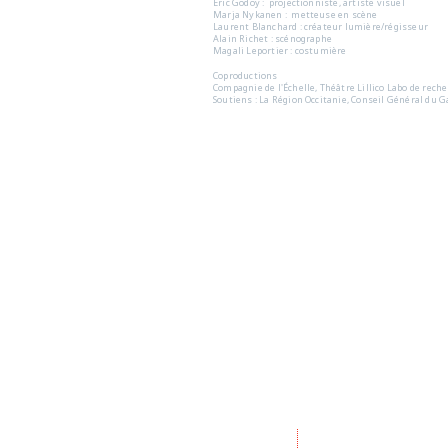
Eric Godoy : projectionniste, artiste visuel
Marja Nykanen : metteuse en scène
Laurent Blanchard : créateur lumière/régisseur
Alain Richet : scénographe
Magali Leportier : costumière
Coproductions
Compagnie de l'Échelle, Théâtre Lillico Labo de reche
Soutiens :
La Région Occitanie, Conseil Général du G