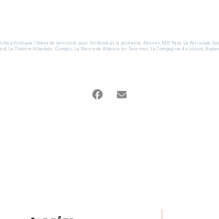
rche artistique / Scène de territoire pour l'enfance et la jeunesse, Rennes, MJC Pacé, Le Périscope, 
ard, Le Théâtre Albarède , Ganges, La Mairie de Ribaute les Tavernes, La Compagnie du Lézard, Badaro