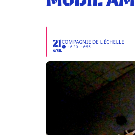
MOBIL'ÂM
MOBIL'ÂME
COMPAGNIE DE L'ÉCHELLE
21
16:30 - 16:55
AVRIL