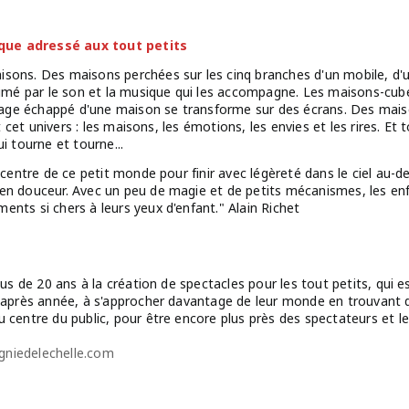
que adressé aux tout petits
sons. Des maisons perchées sur les cinq branches d'un mobile, d'u
animé par le son et la musique qui les accompagne. Les maisons-cu
ge échappé d'une maison se transforme sur des écrans. Des maison
out cet univers : les maisons, les émotions, les envies et les rires. 
i tourne et tourne...
u centre de ce petit monde pour finir avec légèreté dans le ciel au-
en douceur. Avec un peu de magie et de petits mécanismes, les en
nts si chers à leurs yeux d'enfant." Alain Richet
us de 20 ans à la création de spectacles pour les tout petits, qui est
e après année, à s'approcher davantage de leur monde en trouvant
u centre du public, pour être encore plus près des spectateurs et l
niedelechelle.com