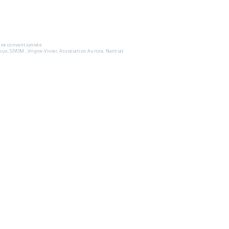
Scène conventionnée
ux, SIVOM , Vrigne-Vivier, Association Aurora, Nantiat