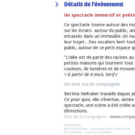
Détails de l'évènement
Un spectacle immersif et poéti
Ce spectacle tourne autour des mai
sur les écrans autour du public, 
entassés dans un immeuble. Un nua
leur trajet... Des escaliers lient t
public, autour de ce petit espace qu
"L'idée est de partir des racines a
petites maisons qui tournent tout 
couleurs, de lumières et de mouveme
>
à partir de 6 mois, tarif c
Un mot sur la compagnie
Bettina Vielhaber travaille depuis pl
Ce pour quoi, elle s'évertue, anné
spectacle, une scène a été créée a
d'émotions.
Site de la compagnie :
www.compag
Distribution :
Bettina Vielhaber : marionnettiste, comédienne
Martin Mabz : musicien, comédien