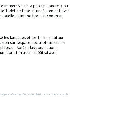
nce immersive: un « pop-up sonore » ou
élie Turlet se tisse intrinsèquement avec
ensorielle et intime hors du commun.
sse les langages et les formes autour
ion sur l'espace social et l'incursion
plateau. Après plusieurs fictions-
d'un feuilleton audio théâtral avec
-Aigoual-Cévennes Terres Solidaires, mis en oeuvre par la