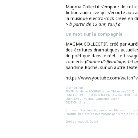
Magma Collectif s’empare de cette
fiction audio live qui s’écoute au c
la musique électro-rock créée en di
>
à partir de 12 ans, tarif a
Un mot sur la compagnie
MAGMA COLLECTIF, créé par Aurélie T
des écritures dramatiques actuelles.
du poétique dans le réel. Le tissag
concerts (
Cabine d'effeuillage, Tel q
Sandrine Roche, sur un autre texte 
https://www.youtube.com/watch?v
Distribution :
TEXTE : Sandrine ROCHE (Éditions Théâtrales 2015)
CONCEPTION ET INTERPRÉTATION : Aurélie TURLET et
CRÉATION LUMIERES : Catherine Noden
GESTION : Smart
Soutiens : Direction Régionale des Aﬀaires Culturel
Filature du Mazel et accompagné par Demain dès l’Aub
Crédit photos : R. Gallet