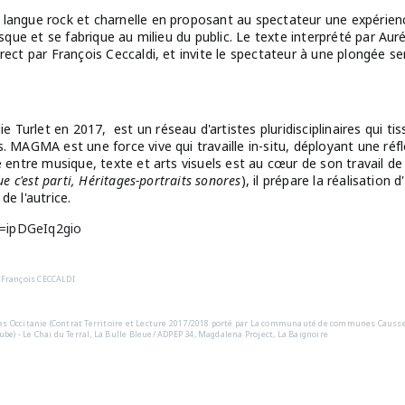
 langue rock et charnelle en proposant au spectateur une expérie
asque et se fabrique au milieu du public. Le texte interprété par Aur
rect par François Ceccaldi, et invite le spectateur à une plongée s
urlet en 2017, est un réseau d'artistes pluridisciplinaires qui ti
 MAGMA est une force vive qui travaille in-situ, déployant une réflex
e entre musique, texte et arts visuels est au cœur de son travail de 
ue c'est parti, Héritages-portraits sonores
), il prépare la réalisation 
de l'autrice.
=ipDGeIq2gio
 François CECCALDI
les Occitanie (Contrat Territoire et Lecture 2017/2018 porté par La communauté de communes Causse
e) - Le Chai du Terral, La Bulle Bleue/ ADPEP 34, Magdalena Project, La Baignoire