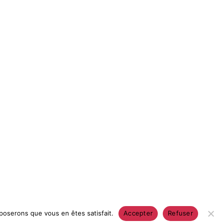
pposerons que vous en êtes satisfait.
Accepter
Refuser