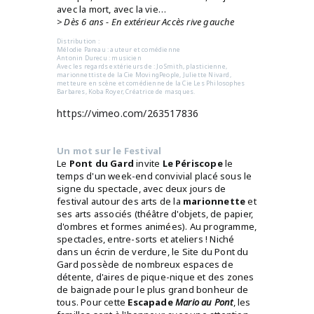
avec la mort, avec la vie…
> Dès 6 ans
- En extérieur Accès rive gauche
Distribution :
Mélodie Pareau : auteur et comédienne
Antonin Durecu : musicien
Avec les regards extérieurs de : Jo Smith, plasticienne,
marionnettiste de la Cie MovingPeople, Juliette Nivard,
metteure en scène et comédienne de la Cie Les Philosophes
Barbares, Koba Royer, Créatrice de masques.
https://vimeo.com/263517836
Un mot sur le Festival
Le
Pont du Gard
invite
Le Périscope
le
temps d'un week-end convivial placé sous le
signe du spectacle, avec deux jours de
festival autour des arts de la
marionnette
et
ses arts associés (théâtre d'objets, de papier,
d'ombres et formes animées). Au programme,
spectacles, entre-sorts et ateliers ! Niché
dans un écrin de verdure, le Site du Pont du
Gard possède de nombreux espaces de
détente, d'aires de pique-nique et des zones
de baignade pour le plus grand bonheur de
tous. Pour cette
Escapade
Mario au Pont
, les