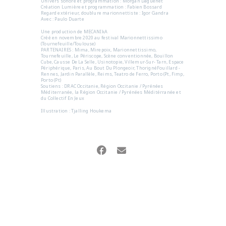
Univers sonore et programmation : Morgan Daguenet
Création Lumière et programmation : Fabien Bossard
Regard extérieur, doublure marionnettiste : Igor Gandra
Avec : Paulo Duarte
Une production de MECANIkA
Créé en novembre 2020 au festival Marionnettissimo
(Tournefeuille/Toulouse)
PARTENAIRES : Mima, Mirepoix, Marionnettissimo,
Tournefeuille, Le Périscope, Scène conventionnée, Bouillon
Cube, Causse De La Selle, Usinotopie, Villemur-Sur- Tarn, Espace
Périphérique, Paris, Au Bout Du Plongeoir, ThorignéFouillard -
Rennes, Jardin Parallèle, Reims, Teatro de Ferro, Porto (Pt, Fimp,
Porto (Pt)
Soutiens : DRAC Occitanie, Région Occitanie / Pyrénées
Méditerranée, la Région Occitanie / Pyrénées Méditérranée et
du Collectif En Jeux
Illustration : Tjalling Houkema