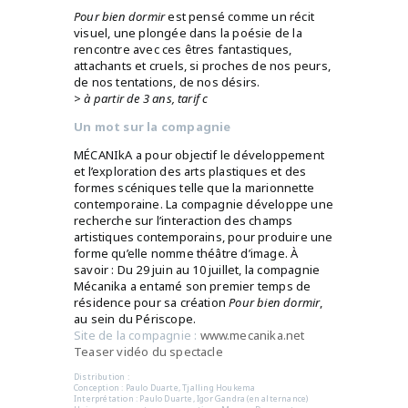
Pour bien dormir
est pensé comme un récit
visuel, une plongée dans la poésie de la
rencontre avec ces êtres fantastiques,
attachants et cruels, si proches de nos peurs,
de nos tentations, de nos désirs.
>
à partir de 3 ans, tarif c
Un mot sur la compagnie
MÉCANIkA a pour objectif le développement
et l’exploration des arts plastiques et des
formes scéniques telle que la marionnette
contemporaine. La compagnie développe une
recherche sur l’interaction des champs
artistiques contemporains, pour produire une
forme qu’elle nomme théâtre d’image. À
savoir : Du 29 juin au 10 juillet, la compagnie
Mécanika a entamé son premier temps de
résidence pour sa création
Pour bien dormir
,
au sein du Périscope.
Site de la compagnie :
www.mecanika.net
Teaser vidéo du spectacle
Distribution :
Conception : Paulo Duarte, Tjalling Houkema
Interprétation : Paulo Duarte, Igor Gandra (en alternance)