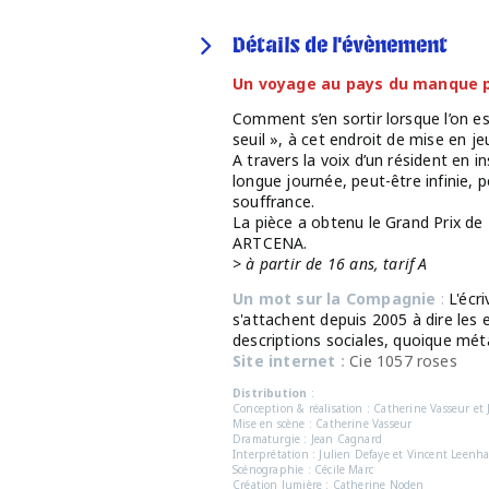
Détails de l'évènement
Un voyage au pays du manque p
Comment s’en sortir lorsque l’on 
seuil », à cet endroit de mise en je
A travers la voix d’un résident en 
longue journée, peut-être infinie, p
souffrance.
La pièce a obtenu le Grand Prix de
ARTCENA.
> à partir de 16 ans, tarif A
Un mot sur la Compagnie
:
L'écr
s'attachent depuis 2005 à dire les
descriptions sociales, quoique mét
Site internet :
Cie 1057 roses
Distribution
:
Conception & réalisation : Catherine Vasseur et
Mise en scène : Catherine Vasseur
Dramaturgie : Jean Cagnard
Interprétation : Julien Defaye et Vincent Leenh
Scénographie : Cécile Marc
Création lumière : Catherine Noden