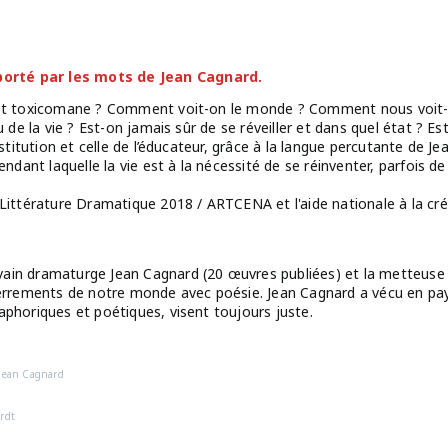
orté par les mots de Jean Cagnard.
est toxicomane ? Comment voit-on le monde ? Comment nous voit-il
u de la vie ? Est-on jamais sûr de se réveiller et dans quel état ? E
institution et celle de l’éducateur, grâce à la langue percutante de 
endant laquelle la vie est à la nécessité de se réinventer, parfois d
 Littérature Dramatique 2018 / ARTCENA et l'aide nationale à la cr
ivain dramaturge Jean Cagnard (20 œuvres publiées) et la metteuse
 errements de notre monde avec poésie. Jean Cagnard a vécu en pays
aphoriques et poétiques, visent toujours juste.
 Jean Cagnard
ardt