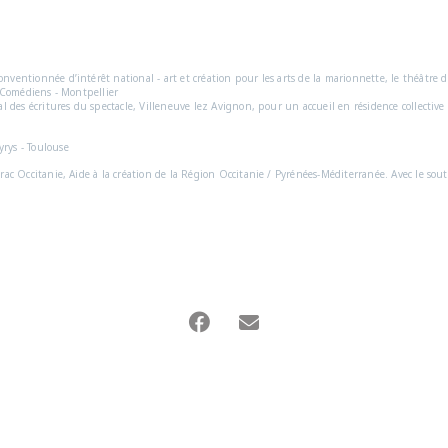
onventionnée d’intérêt national - art et création pour les arts de la marionnette, le théâtre d
s Comédiens - Montpellier
l des écritures du spectacle, Villeneuve lez Avignon, pour un accueil en résidence collective 
yrys - Toulouse
Drac Occitanie, Aide à la création de la Région Occitanie / Pyrénées-Méditerranée. Avec le sout