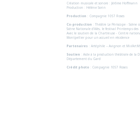
Création musicale et sonore : Jérôme Hoffmann
Production : Hélène Sorin
Production
: Compagnie 1057 Roses
Co-production
: Théâtre Le Périscope - Scène c
Scène Nationale d’Alès, le festival Printemps de
Avec le soutien de la Chartreuse - Centre nationa
Montpellier pour un accueil en résidence
Partenaires
: Artéphile – Avignon et Mix’ArtM
Soutien
: Aide à la production théâtrale de la 
Département du Gard
Crédit photo
: Compagnie 1057 Roses