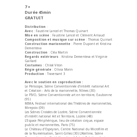
7 +
Durée 45min
GRATUIT
Distribution
:
Avec
: Faustine Lancel et Thomas Quinart
Mise en scène
: Faustine Lancel et Clément Arnaud
Composition et musique sur scène
: Thomas Quinart
Construction marionnette
: Pierre Dupont et Kristina
Dementeva
Construction
: Cléa Martin
Regards extérieurs
: Kristina Dementeva et Virginie
Gaillard
Costumes
: Chloé Viton
Régie générale
: Olivia Morin
Production
: Traversant 3
Avec le soutien en coproduction :
Le Périscope, Scène Conventionnée d’intérêt national Art
et Création - Arts de la marionnette, Nîmes (30)
Le PIVO, Scène Conventionnée art en territoire, Eaubonne
(95)
MIMA, Festival international des Théâtres de marionnettes,
Mirepoix (09)
Les Scènes Croisées de Lozère, Scène Conventionnée
d’intérêt national Art et Territoire, Lozère (48)
L’Espace Périphérique, lieu de création cirque, espace
public et marionnettes, Paris (75)
Le Château d'Espeyran, Centre National du Microfilm et
de la Numérisation, Saint-Gilles (30) L’Atelline, Scène