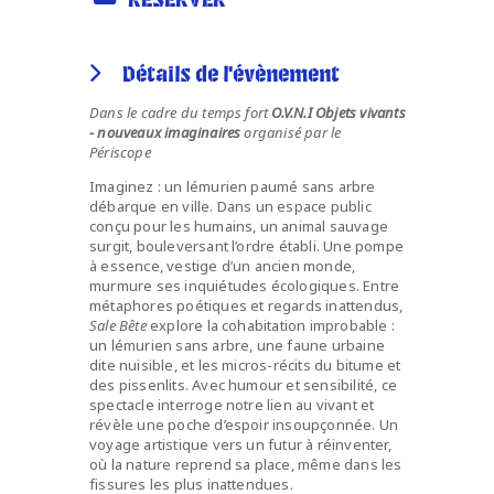
RÉSERVER
Détails de l'évènement
Dans le cadre du temps fort
O.V.N.I Objets vivants
- nouveaux imaginaires
organisé par le
Périscope
Imaginez : un lémurien paumé sans arbre
débarque en ville. Dans un espace public
conçu pour les humains, un animal sauvage
surgit, bouleversant l’ordre établi. Une pompe
à essence, vestige d’un ancien monde,
murmure ses inquiétudes écologiques. Entre
métaphores poétiques et regards inattendus,
Sale Bête
explore la cohabitation improbable :
un lémurien sans arbre, une faune urbaine
dite nuisible, et les micros-récits du bitume et
des pissenlits. Avec humour et sensibilité, ce
spectacle interroge notre lien au vivant et
révèle une poche d’espoir insoupçonnée. Un
voyage artistique vers un futur à réinventer,
où la nature reprend sa place, même dans les
fissures les plus inattendues.