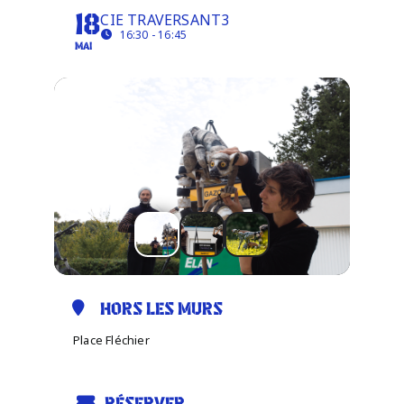
CIE TRAVERSANT3
18
16:30 - 16:45
MAI
Infos pratiques
HORS LES MURS
Place Fléchier