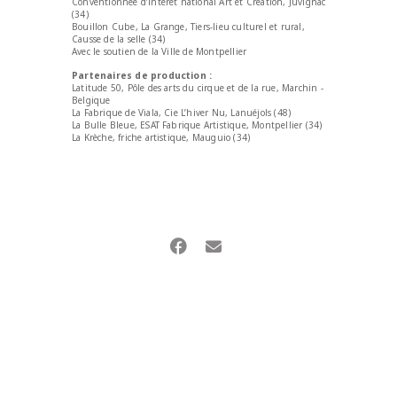
Conventionnée d’intérêt national Art et Création, Juvignac
(34)
Bouillon Cube, La Grange, Tiers-lieu culturel et rural,
Causse de la selle (34)
Avec le soutien de la Ville de Montpellier
Partenaires de production :
Latitude 50, Pôle des arts du cirque et de la rue, Marchin -
Belgique
La Fabrique de Viala, Cie L’hiver Nu, Lanuéjols (48)
La Bulle Bleue, ESAT Fabrique Artistique, Montpellier (34)
La Krèche, friche artistique, Mauguio (34)