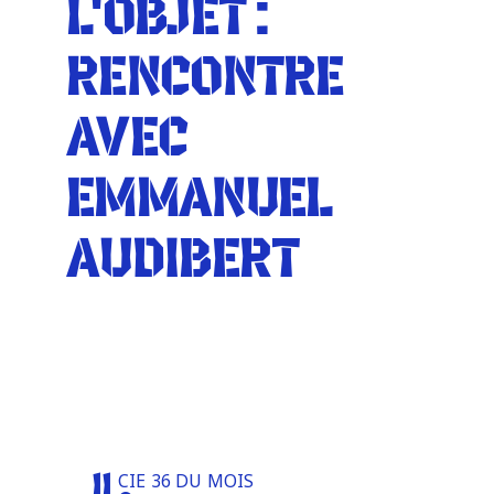
L'OBJET :
Infos pratiques
RENCONTRE
AVEC
EMMANUEL
AUDIBERT
STAGE DU CORPS À
L'OBJET : RENCONTRE
AVEC EMMANUEL
AUDIBERT
CIE 36 DU MOIS
11