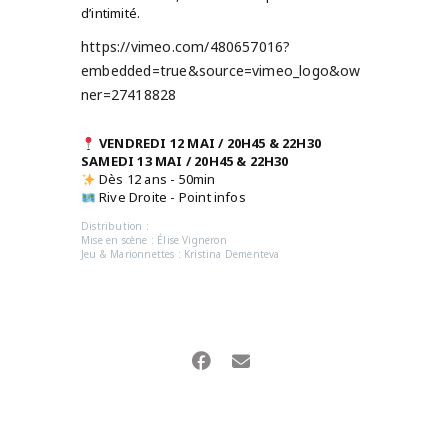
d’intimité.
https://vimeo.com/480657016?
embedded=true&source=vimeo_logo&ow
ner=27418828
VENDREDI 12 MAI / 20H45 & 22H30
SAMEDI 13 MAI / 20H45 & 22H30
Dès 12 ans - 50min
Rive Droite - Point infos
Distribution :
Mise en scène : Élise Vigneron
Jeu & Marionnettes : Kristina Dementeva