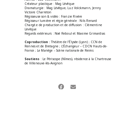
Créateur plastique : Mag Lévêque
Dramaturgie : Mag Lévêque, Luz Volckmann, Jenny
Victoire Charreton
Régisseuse son & vidéo : Franzie Rivère
Régisseur lumière et régie générale : Nils Renard
Chargé.e de production et de diffusion : Clémentine
Lévêque
Regards extérieurs : Noé Reboul et Maxime Grimardias
Coproduction :
Théâtre de l’Élysée (Lyon) ; CCN de
Rennes et de Bretagne ; L’Échangeur – CDCN Hauts-de-
France ; Le Manège – Scène nationale de Reims
Soutiens
: Le Périscope (Nîmes), résidence à la Chartreuse
de Villeneuve-lès-Avignon