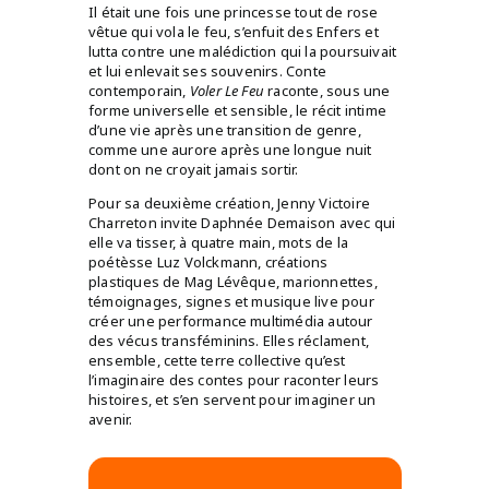
Il était une fois une princesse tout de rose
vêtue qui vola le feu, s’enfuit des Enfers et
lutta contre une malédiction qui la poursuivait
et lui enlevait ses souvenirs. Conte
contemporain,
Voler Le Feu
raconte, sous une
forme universelle et sensible, le récit intime
d’une vie après une transition de genre,
comme une aurore après une longue nuit
dont on ne croyait jamais sortir.
Pour sa deuxième création, Jenny Victoire
Charreton invite Daphnée Demaison avec qui
elle va tisser, à quatre main, mots de la
poétèsse Luz Volckmann, créations
plastiques de Mag Lévêque, marionnettes,
témoignages, signes et musique live pour
créer une performance multimédia autour
des vécus transféminins. Elles réclament,
ensemble, cette terre collective qu’est
l’imaginaire des contes pour raconter leurs
histoires, et s’en servent pour imaginer un
avenir.