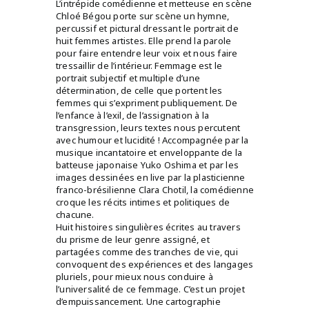
L’intrépide comédienne et metteuse en scène
Chloé Bégou porte sur scène un hymne,
percussif et pictural dressant le portrait de
huit femmes artistes. Elle prend la parole
pour faire entendre leur voix et nous faire
tressaillir de l’intérieur. Femmage est le
portrait subjectif et multiple d’une
détermination, de celle que portent les
femmes qui s’expriment publiquement. De
l’enfance à l’exil, de l’assignation à la
transgression, leurs textes nous percutent
avec humour et lucidité ! Accompagnée par la
musique incantatoire et enveloppante de la
batteuse japonaise Yuko Oshima et par les
images dessinées en live par la plasticienne
franco-brésilienne Clara Chotil, la comédienne
croque les récits intimes et politiques de
chacune.
Huit histoires singulières écrites au travers
du prisme de leur genre assigné, et
partagées comme des tranches de vie, qui
convoquent des expériences et des langages
pluriels, pour mieux nous conduire à
l’universalité de ce femmage. C’est un projet
d’empuissancement. Une cartographie