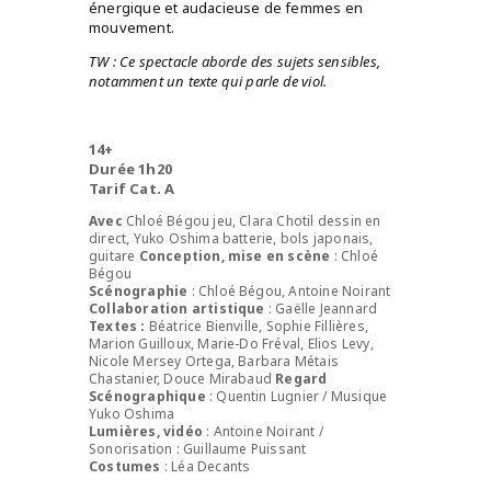
énergique et audacieuse de femmes en
mouvement.
TW : Ce spectacle aborde des sujets sensibles,
notamment un texte qui parle de viol.
14+
Durée 1h20
Tarif Cat. A
Avec
Chloé Bégou jeu, Clara Chotil dessin en
direct, Yuko Oshima batterie, bols japonais,
guitare
Conception, mise en scène
: Chloé
Bégou
Scénographie
: Chloé Bégou, Antoine Noirant
Collaboration artistique
: Gaëlle Jeannard
Textes :
Béatrice Bienville, Sophie Fillières,
Marion Guilloux, Marie-Do Fréval, Elios Levy,
Nicole Mersey Ortega, Barbara Métais
Chastanier, Douce Mirabaud
Regard
Scénographique
: Quentin Lugnier / Musique
Yuko Oshima
Lumières, vidéo
: Antoine Noirant /
Sonorisation : Guillaume Puissant
Costumes
: Léa Decants