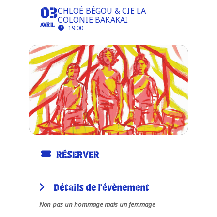
CHLOÉ BÉGOU & CIE LA
03
COLONIE BAKAKAÏ
AVRIL
Infos pratiques
19:00
RÉSERVER
Détails de l'évènement
Non pas un hommage mais un femmage