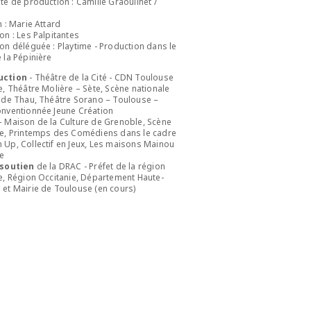
te de production : Camille Graouilhet /
n : Marie Attard
on : Les Palpitantes
on déléguée : Playtime - Production dans le
 la Pépinière
uction
- Théâtre de la Cité - CDN Toulouse
e, Théâtre Molière – Sète, Scène nationale
 de Thau, Théâtre Sorano – Toulouse –
nventionnée Jeune Création
 Maison de la Culture de Grenoble, Scène
le, Printemps des Comédiens dans le cadre
Up, Collectif en Jeux, Les maisons Mainou
se
 soutien
de la DRAC - Préfet de la région
e, Région Occitanie, Département Haute-
et Mairie de Toulouse (en cours)