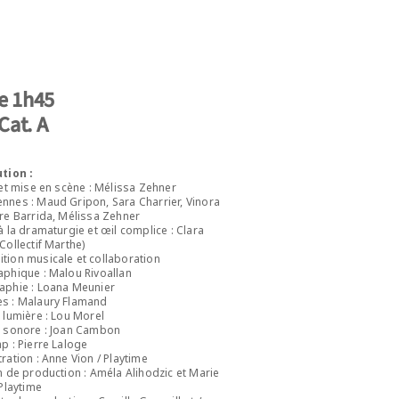
e 1h45
 Cat. A
tion :
 et mise en scène : Mélissa Zehner
nes : Maud Gripon, Sara Charrier, Vinora
re Barrida, Mélissa Zehner
à la dramaturgie et œil complice : Clara
Collectif Marthe)
ion musicale et collaboration
phique : Malou Rivoallan
aphie : Loana Meunier
s : Malaury Flamand
 lumière : Lou Morel
n sonore : Joan Cambon
p : Pierre Laloge
ration : Anne Vion / Playtime
n de production : Améla Alihodzic et Marie
 Playtime