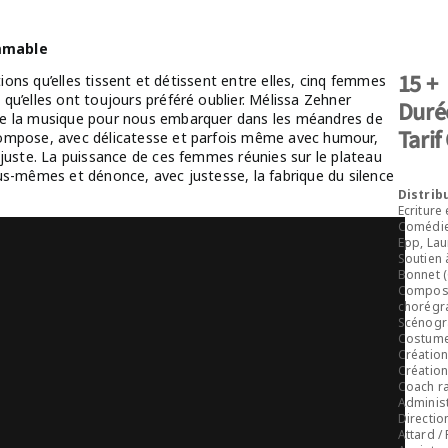
mmable
15 +
ations qu’elles tissent et détissent entre elles, cinq femmes
qu’elles ont toujours préféré oublier. Mélissa Zehner
Duré
de la musique pour nous embarquer dans les méandres de
Tarif
compose, avec délicatesse et parfois même avec humour,
 juste. La puissance de ces femmes réunies sur le plateau
us-mêmes et dénonce, avec justesse, la fabrique du silence
Distribu
Ecriture
Comédien
Epp, Lau
Soutien 
Bonnet (
Composit
chorégra
Scénogr
Costume
Création
Créatio
Coach ra
Administ
Directio
Attard /