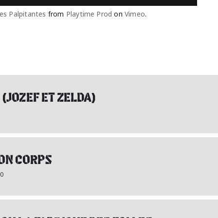
Les Palpitantes
from
Playtime Prod
on
Vimeo
.
(JOZEF ET ZELDA)
MON CORPS
30