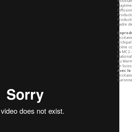
Assistan
Playtime
Diffusio
Producti
Producti
cadre de
Coprod
Occitani
Archipel
Scène co
La MC2 –
Nationa
du Warm 
en Suis
Avec le
Occitani
Garonne 