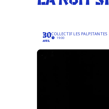
LA NUIT S
LA NUIT SE LÈVE
COLLECTIF LES PALPITANTES
30
19:00
AVRIL