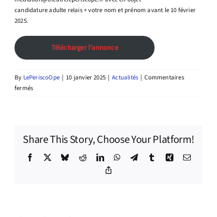
candidature adulte relais + votre nom et prénom avant le 10 février
2025.
Télécharger l’annonce
By
LePeriscoOpe
|
10 janvier 2025
|
Actualités
|
Commentaires
sur
fermés
Le
Périscope
recrute
!
Share This Story, Choose Your Platform!
Facebook
X
Bluesky
Reddit
LinkedIn
WhatsApp
Telegram
Tumblr
Xing
Email
Copy
Link