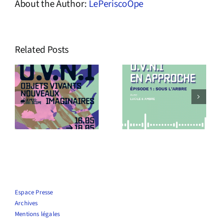
About the Author:
LePeriscoOpe
Related Posts
s
Podcast
Le Périscope
O.V.N.I En
recrute !
approche !
Espace Presse
Archives
Mentions légales