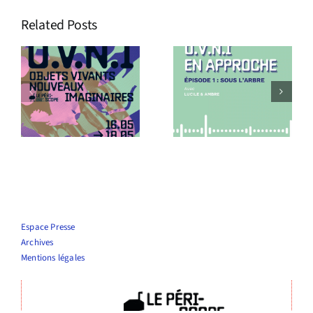
Related Posts
s
Podcast
Le Périscope
O.V.N.I En
recrute !
approche !
Espace Presse
Archives
Mentions légales