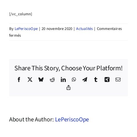
[/vc_column]
By
LePeriscoOpe
|
20 novembre 2020
|
Actualités
|
Commentaires
sur
fermés
À
la
recherche
de
Share This Story, Choose Your Platform!
notre
prochain·e
Facebook
X
Bluesky
Reddit
LinkedIn
WhatsApp
Telegram
Tumblr
Xing
Email
graphiste
Copy
Link
About the Author:
LePeriscoOpe