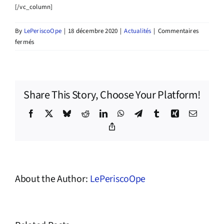
[/vc_column]
By
LePeriscoOpe
|
18 décembre 2020
|
Actualités
|
Commentaires
sur
fermés
Atelier
danse
avec
la
Share This Story, Choose Your Platform!
Nour
compagnie
Facebook
X
Bluesky
Reddit
LinkedIn
WhatsApp
Telegram
Tumblr
Xing
Email
Copy
Link
About the Author:
LePeriscoOpe