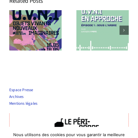
Related Posts
s
Podcast
Le Périscope
O.V.N.I En
recrute !
approche !
Espace Presse
Archives
Mentions légales
Nous utilisons des cookies pour vous garantir la meilleure