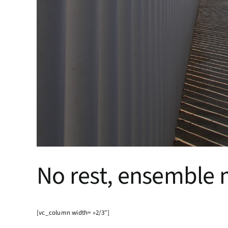
No rest, ensemble 
[vc_column width= »2/3″]