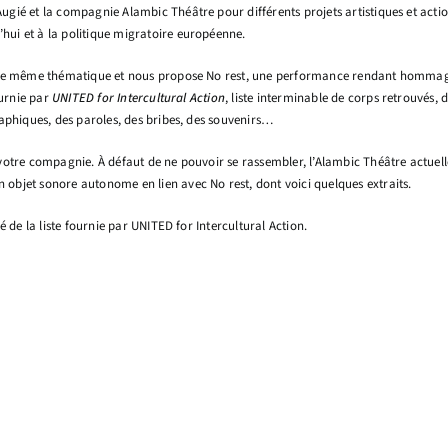
ugié et la compagnie Alambic Théâtre pour différents projets artistiques et action
hui et à la politique migratoire européenne.
cette même thématique et nous propose No rest, une performance rendant hommage 
ournie par
UNITED for Intercultural Action
, liste interminable de corps retrouvés
graphiques, des paroles, des bribes, des souvenirs…
n votre compagnie. À défaut de ne pouvoir se rassembler, l’Alambic Théâtre actue
 objet sonore autonome en lien avec No rest, dont voici quelques extraits.
ré de la liste fournie par UNITED for Intercultural Action.