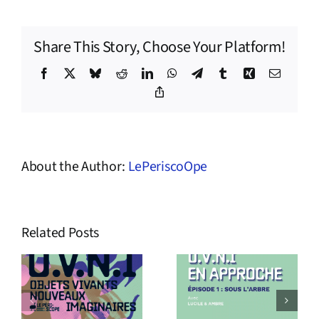
Share This Story, Choose Your Platform!
Facebook
X
Bluesky
Reddit
LinkedIn
WhatsApp
Telegram
Tumblr
Xing
Email
Copy
Link
About the Author:
LePeriscoOpe
Related Posts
s
Podcast
Le Périscope
O.V.N.I En