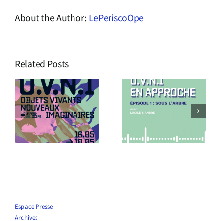
About the Author:
LePeriscoOpe
Related Posts
s
Podcast
Le Périscope
O.V.N.I En
recrute !
approche !
Espace Presse
Archives