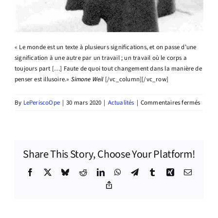
« Le monde est un texte à plusieurs significations, et on passe d’une
signification à une autre par un travail ; un travail où le corps a
toujours part […] Faute de quoi tout changement dans la manière de
penser est illusoire.»
Simone Weil
[/vc_column][/vc_row]
sur
By
LePeriscoOpe
|
30 mars 2020
|
Actualités
|
Commentaires fermés
Renco
avec
Primes
Théâtr
Share This Story, Choose Your Platform!
Facebook
X
Bluesky
Reddit
LinkedIn
WhatsApp
Telegram
Tumblr
Xing
Email
Copy
Link