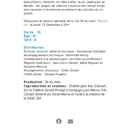
bidouilleurs, collectifs, en tête-à-tête, seuls, poétiques et
décalés. Ses projets de création soucieux des temps longs
sont occasion à rencontrer autrement des artistes et un
public.
Découvrez le second spectacle de la Cie 36 du mois
"Mise à
nu"
le Jeudi 15 Décembre à 20h
Durée : 1h
Âge : 8+
Tarif : A
Distribution
Écriture, mise en scène et musique : Emmanuel Audibert
Accompagnement artistique : Mathilde Henry
Collaboration à la dramaturgie : Jennifer Lauro-Mariani
Regards extérieurs : Jean-Louis Heckel, Joëlle Nogues et
Sylviane Manuel
Arrangements musicaux : Gilles Stroch
Crédit photo : Giorgio Pupella
Production :
36 du mois
Coproduction et soutiens
: Théâtre Jean Arp (Clamart,
92) et Théâtre Gérard Philipe (Champigny-sur-Marne, 94),
Conseil Général du Val-de-Marne et l’aide à la création de
la DRAC IDF