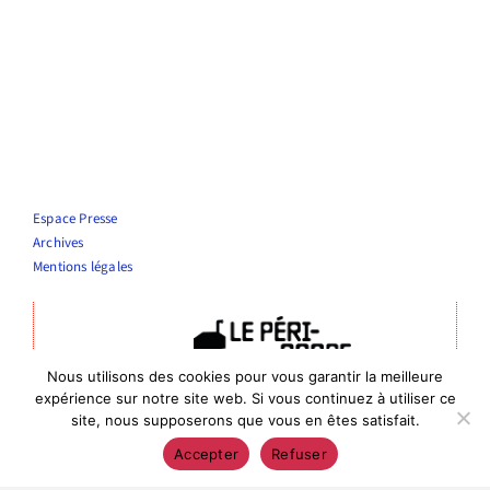
Espace Presse
Archives
Mentions légales
Nous utilisons des cookies pour vous garantir la meilleure
Théâtre Le Périscope
expérience sur notre site web. Si vous continuez à utiliser ce
Entrée publics : 4 rue de la vierge, Nîmes
site, nous supposerons que vous en êtes satisfait.
Entrée administrative : 6 rue de Bourgogne, 30000 Nîmes
Accepter
Refuser
04 66 76 10 56