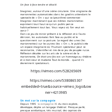
Un face à face tendre et décalé
.
Imaginez, autour d’une scène circulaire. Une vingtaine de
marionnettes automatisées dans les gradins attendant le
spectacle de « On » qui va (peut-être) commencer.
Imaginez maintenant que ces mêmes marionnettes
expriment tout haut ce qu’un public pense
habituellement tout bas. Vous voyez où l’on veut en
venir ?
Dans ce jeu de miroir prêtant à la réflexion et à l’auto-
dérision, les automates font face au public et le
questionnent sur sa posture. Le regard des unes (les
marionnettes) sur les autres (les « On », le public) crée
un espace imaginaire où l'humain spectateur peut se
reconnaitre, s’identifier et rire de ce jeu de poupée russe.
Réflexion décalée sur les arts de la scène et de la
marionnette
, On était une fois
est un hommage au théâtre
et à monsieur et madame Tout-le-monde... quand ils
deviennent spectateurs.
https://vimeo.com/528265609
https://vimeo.com/538086530?
embedded=true&source=vimeo_logo&ow
ner=4213985
Un mot sur la compagnie
Depuis 1995
la compagnie 36
du mois explore,
développe, déplie un langage théâtral. Presque parlé,
presque acrobatique, très musical, des caprices de