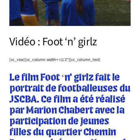
Infos pratiques
Vidéo : Foot ‘n’ girlz
[vc_row][vc_column width= »1/2″][vc_column_text]
Le film Foot ‘n’ girlz fait le
portrait de footballeuses du
JSCBA. Ce film a été réalisé
par Marion Chabert avec la
participation de jeunes
filles du quartier Chemin