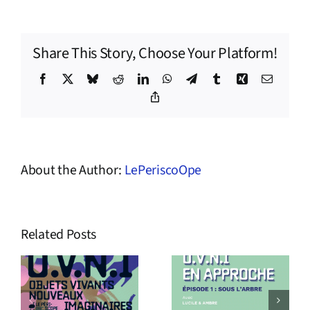
Share This Story, Choose Your Platform!
Facebook
X
Bluesky
Reddit
LinkedIn
WhatsApp
Telegram
Tumblr
Xing
Email
Copy
Link
About the Author:
LePeriscoOpe
Related Posts
s
Podcast
Le Périscope