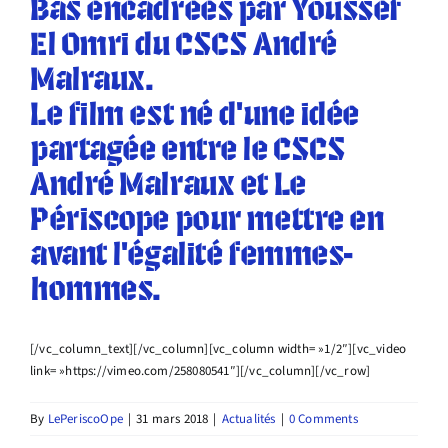
Bas encadrées par Youssef
El Omri du CSCS André
Malraux.
Le film est né d’une idée
partagée entre le CSCS
André Malraux et Le
Périscope pour mettre en
avant l’égalité femmes-
hommes.
[/vc_column_text][/vc_column][vc_column width= »1/2″][vc_video
link= »https://vimeo.com/258080541″][/vc_column][/vc_row]
By
LePeriscoOpe
|
31 mars 2018
|
Actualités
|
0 Comments