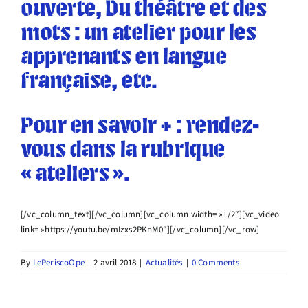
ouverte, Du théâtre et des
mots : un atelier pour les
apprenants en langue
française, etc.
Pour en savoir + : rendez-
vous dans la rubrique
« ateliers ».
[/vc_column_text][/vc_column][vc_column width= »1/2″][vc_video
link= »https://youtu.be/mIzxs2PKnM0″][/vc_column][/vc_row]
By
LePeriscoOpe
|
2 avril 2018
|
Actualités
|
0 Comments