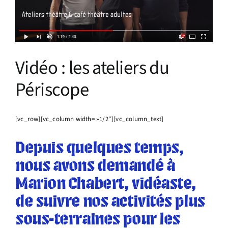
Infos pratiques
Vidéo : les ateliers du
Périscope
[vc_row][vc_column width= »1/2″][vc_column_text]
Depuis quelques temps,
nous avons demandé à
Marion Chabert, vidéaste,
de suivre nos activités plus
sous-terraines pour les