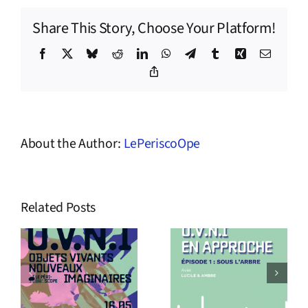
Share This Story, Choose Your Platform!
Facebook
X
Bluesky
Reddit
LinkedIn
WhatsApp
Telegram
Tumblr
Xing
Email
Copy
Link
About the Author:
LePeriscoOpe
Related Posts
s
Podcast
Le Périscope
O.V.N.I En
recrute !
approche !