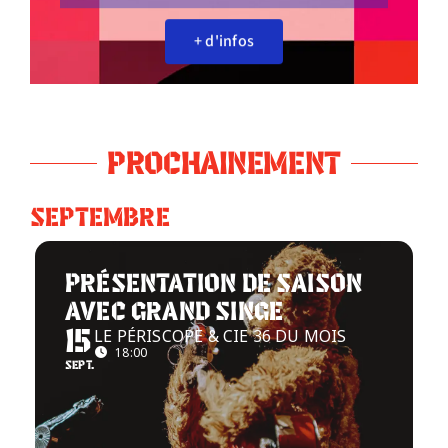
+ d'infos
Infos pratiques
PROCHAINEMENT
SEPTEMBRE
PRÉSENTATION DE SAISON
AVEC GRAND SINGE
LE PÉRISCOPE & CIE 36 DU MOIS
15
18:00
SEPT.