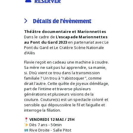
RÉSERVER
Détails de l'évènement
Théâtre documentaire et Marionnettes
Dans le cadre de
L'escapade Marionnettes
au Pont du Gard 2023
en partenariat avec Le
Pont du Gard et Le Cratère Scène Nationale
d'Alès
Flavie reçoit en cadeau une machine à coudre.
Sa mère ne sait pas lui apprendre, sa mamie,
si. D’où vient ce trou dans la transmission
familiale ? Un trou à "rabistoquer", comme
dirait l'autre. Cette quête de joyeux démêlage,
part de l'intime et traverse plusieurs
générations et plusieurs visions de la
couture. Couture(s) est un spectacle coloré et
sensible qui dépoussière le fil et l’aiguille et
interroge la filiation.
VENDREDI 12 MAI / 21H
Dès 7 ans - 50min
Rive Droite - Salle Pitot