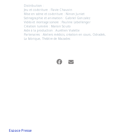
Distribution :
Jeu et co-écriture : Flavie Chauvin
Mise en scène et co-écriture : Ninon Juniet
Scénographie et animation : Gabriel Gonzalez
Vidéo et montage sonore : Pauline Lebellenger
Création lumière : Marion Sciuto
Aide à la production : Aurélien Vialette
Partenaires : Ateliers médicis, création en cours, Odradek,
La fabrique, Théâtre de Mazades
Espace Presse