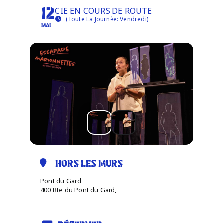
CIE EN COURS DE ROUTE
12
(Toute La Journée: Vendredi)
MAI
Infos pratiques
HORS LES MURS
Pont du Gard
400 Rte du Pont du Gard,