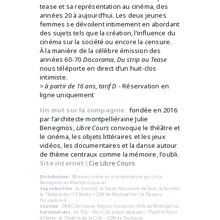
tease et sa représentation au cinéma, des
années 20 à aujourd’hui. Les deux jeunes
femmes se dévoilent intimement en abordant
des sujets tels que la création, l’influence du
cinéma sur la société ou encore la censure.
À la manière de la célèbre émission des
années 60-70
Discorama
,
Du strip au Tease
nous téléporte en direct d’un huit-clos
intimiste.
> à partir de 16 ans, tarif D
- Réservation en
ligne uniquement
Un mot sur la compagnie
:
fondée en 2016
par l'architecte montpelliéraine Julie
Benegmos,
Libre Cours
convoque le théâtre et
le cinéma, les objets littéraires et les jeux
vidéos, les documentaires et la danse autour
de thème centraux comme la mémoire, l'oubli.
Site internet
:
Cie Libre Cours
Distribution
: Mise en scène et interprétation par Julie
Benegmos et Marion Coutarel
Coproduction
: le Kiasma, la Scène Nationale de Sète, le Sorano,
le Théâtre des 13 Vents – CDN de Montpellier, le Réseau
Puissance 4
Soutien
: DRAC Occitanie, Région Occitanie, Ville de Montpellier
Partenariats
: Le 104 – Paris, Le grand parquet – Théâtre Paris
Villette, le Théâtre de la Cité – CDN de Toulouse