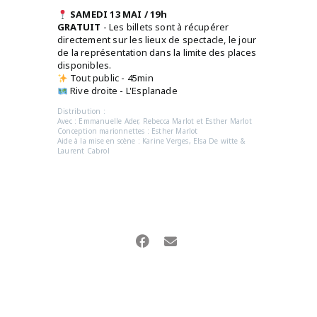
SAMEDI 13 MAI / 19h
GRATUIT
- Les billets sont à récupérer
directement sur les lieux de spectacle, le jour
de la représentation dans la limite des places
disponibles.
Tout public - 45min
Rive droite - L'Esplanade
Distribution :
Avec : Emmanuelle Ader, Rebecca Marlot et Esther Marlot
Conception marionnettes : Esther Marlot
Aide à la mise en scène : Karine Verges, Elsa De witte &
Laurent Cabrol