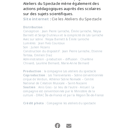
Ateliers du Spectacle mène également des
actions pédagogiques auprès des scolaires
sur des sujets scientifiques.
Site internet
:
Cie les Ateliers du Spectacle
Distribution
:
Conception : Jean Pierre Larroche, Émile Larroche, Neysa
Barnett et Serge Dutrieux et la complicité de Léo Larroche
Avec sur scène : Neysa Barnett & Émile Larroche
Lumières : Jean Yves Courcoux
Son : Julien Fezans
Construction du dispositif : Jean Pierre Larroche, Etienne
Tortosa, Emilien Diaz
Administration - production – diffusion : Charlène
Chivard, Laurène Bernard, Marie-Anne Bernard
Production
: la compagnie Les ateliers du spectacle
Coproduction
: Les Transversales – Scène conventionnée
cirque de Verdun, Athénor Scène Nomade – Centre
National de Création Musicale – Saint-Nazaire
Soutien
: Anis Gras - Le lieu de l’autre - Arcueil. La
compagnie est conventionnée par le Ministère de la
culture - DRAC Île-de-France et par la Région Île-de-France
Crédit photo
: Compagnie les ateliers du spectacle