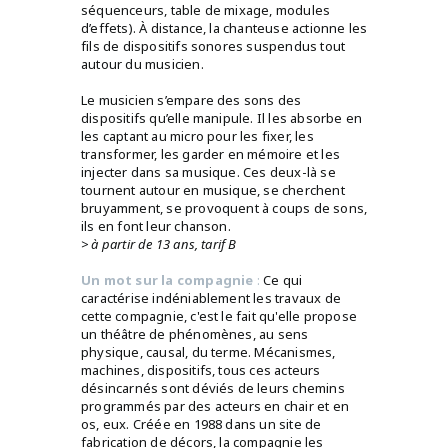
séquenceurs, table de mixage, modules
d’effets). À distance, la chanteuse actionne les
fils de dispositifs sonores suspendus tout
autour du musicien.
Le musicien s’empare des sons des
dispositifs qu’elle manipule. Il les absorbe en
les captant au micro pour les fixer, les
transformer, les garder en mémoire et les
injecter dans sa musique. Ces deux-là se
tournent autour en musique, se cherchent
bruyamment, se provoquent à coups de sons,
ils en font leur chanson.
> à partir de 13 ans, tarif B
Un mot sur la compagnie
:
Ce qui
caractérise indéniablement les travaux de
cette compagnie, c'est le fait qu'elle propose
un théâtre de phénomènes, au sens
physique, causal, du terme. Mécanismes,
machines, dispositifs, tous ces acteurs
désincarnés sont déviés de leurs chemins
programmés par des acteurs en chair et en
os, eux. Créée en 1988 dans un site de
fabrication de décors, la compagnie les