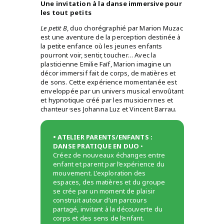
Une invitation à la danse immersive pour
les tout petits
Le petit B
, duo chorégraphié par Marion Muzac
est une aventure de la perception destinée à
la petite enfance où les jeunes enfants
pourront voir, sentir, toucher… Avec la
plasticienne Emilie Faïf, Marion imagine un
décor immersif fait de corps, de matières et
de sons. Cette expérience momentanée est
enveloppée par un univers musical envoûtant
et hypnotique créé par les musicien·nes et
chanteur·ses Johanna Luz et Vincent Barrau.
• ATELIER PARENTS/ENFANTS :
DANSE PRATIQUE EN DUO
•
Créez de nouveaux échanges entre
enfant et parent par l’expérience du
mouvement. L’exploration des
espaces, des matières et du groupe
se crée par un moment de plaisir
construit autour d’un parcours
partagé, invitant à la découverte du
corps et des sens de l’enfant.