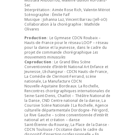
Mostafa Ahbourrou, Maxime Guillon Roi-Sans-
Sac
Interprétation : Aimée Rose Rich, Valentin Mériot
Scénographie : Émilie Faïf
Musique : Johanna Luz, Vincent Barrau (Jell-oO)
Collaboration à la chorégraphie : Mathilde
Olivares
Production
: Le Gymnase CDCN Roubaix –
Hauts-de-France pour le réseau LOOP – réseau
pour la danse et la jeunesse, dans le cadre du
projet de commande chorégraphique
Les
mouvements minuscules
Coproduction
: Le Grand Bleu Scène
Conventionnée d’Intérêt National Art Enfance et
Jeunesse, L’échangeur ‑ CDCN Hauts‑de‑France,
La Comédie de Clermont‑Ferrand, scène
nationale, La Manufacture CDCN
Nouvelle‑Aquitaine Bordeaux. La Rochelle,
Rencontres chorégraphiques internationales de
Seine‑Saint‑Denis, Chaillot – Théâtre National de
la Danse, CND Centre national de la danse, La
Coursive Scène Nationale I La Rochelle, Agence
culturelle départementale Dordogne‑ Périgord,
Le Rive Gauche – scène conventionnée d’intérêt
national art et création – danse
Saint‑Étienne‑du‑Rouvray, La Place de la Danse ‑
CDCN Toulouse / Occitanie dans le cadre du
dispositif d’insertion professionnelle « En